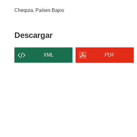
Chequia, Países Bajos
Descargar
Descargar
el
contenido
XML
PDF
de
la
página