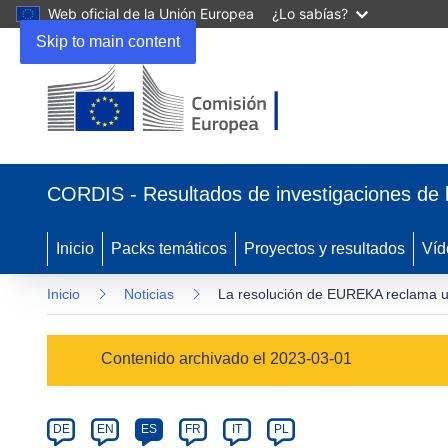
Web oficial de la Unión Europea
¿Lo sabías?
Skip to main content
(se
abrirá
CORDIS - Resultados de investigaciones de 
en
una
nueva
Inicio
Packs temáticos
Proyectos y resultados
Víd
ventana)
Inicio
Noticias
La resolución de EUREKA reclama u
Article
Contenido archivado el 2023-03-01
Category
Article
DE
EN
ES
FR
IT
PL