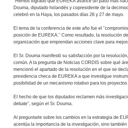
"Hemos logrado que EUREKA avance un paso más hacia l
Douma, diputado holandés y copresidente de la decimo
celebró en la Haya, los pasados días 26 y 27 de mayo.
El tema de la conferencia de este año fue el "compromis
posición de EUREKA." Como resultado, la resolución de
organización que emprendan acciones clave para mejora
El Sr. Douma manifestó su satisfacción por la resolución,
común. A la pregunta de Noticias CORDIS sobre qué áre
mencionó el apartado de la resolución en el que se declar
presidencia checa de EUREKA a que investigue instrume
posibilidad de un mecanismo rotativo para los proyecto
El hecho de que los diputados reclamen más investigaci
debate", según el Sr. Douma.
Al preguntarle sobre los cambios en la estrategia de E
acentúa la importancia de la investigación, sino también 