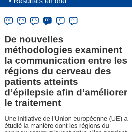
Résultats en bref
Article
Category
Article
DE
EN
ES
FR
IT
PL
available
in
De nouvelles
the
méthodologies examinent
following
languages:
la communication entre les
régions du cerveau des
patients atteints
d’épilepsie afin d’améliorer
le traitement
Une initiative de l’Union européenne (UE) a
étudié la manière dont les régions du