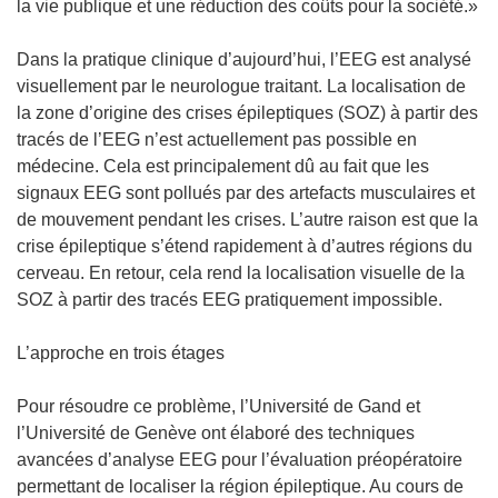
n
la vie publique et une réduction des coûts pour la société.»
s
u
Dans la pratique clinique d’aujourd’hui, l’EEG est analysé
n
visuellement par le neurologue traitant. La localisation de
e
la zone d’origine des crises épileptiques (SOZ) à partir des
n
tracés de l’EEG n’est actuellement pas possible en
o
médecine. Cela est principalement dû au fait que les
u
signaux EEG sont pollués par des artefacts musculaires et
v
de mouvement pendant les crises. L’autre raison est que la
e
crise épileptique s’étend rapidement à d’autres régions du
l
cerveau. En retour, cela rend la localisation visuelle de la
l
SOZ à partir des tracés EEG pratiquement impossible.
e
f
L’approche en trois étages
e
n
Pour résoudre ce problème, l’Université de Gand et
ê
l’Université de Genève ont élaboré des techniques
t
avancées d’analyse EEG pour l’évaluation préopératoire
r
permettant de localiser la région épileptique. Au cours de