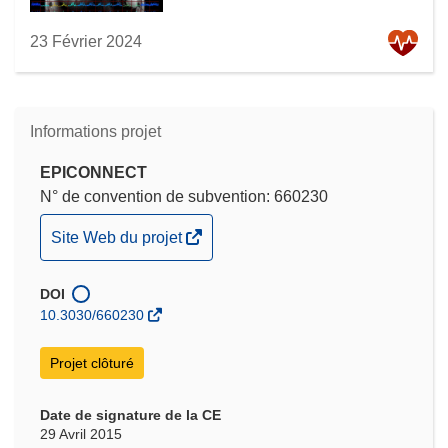
23 Février 2024
Informations projet
EPICONNECT
N° de convention de subvention: 660230
(s’ouvre
Site Web du projet
dans
une
DOI
nouvelle
10.3030/660230
fenêtre)
Projet clôturé
Date de signature de la CE
29 Avril 2015