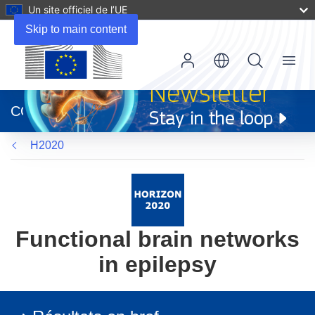
Un site officiel de l’UE
Skip to main content
Menu
(s’ouvre
dans
CORDIS
une
nouvelle
H2020
fenêtre)
Functional brain networks
in epilepsy