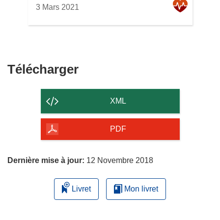
3 Mars 2021
Télécharger
Télécharger
le
contenu
XML
de
la
PDF
page
Dernière mise à jour:
12 Novembre 2018
Livret
Mon livret