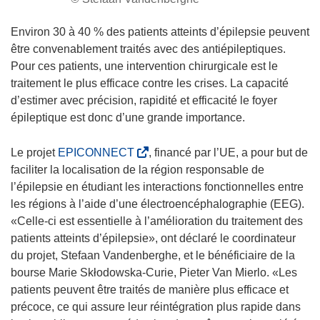
Environ 30 à 40 % des patients atteints d’épilepsie peuvent
être convenablement traités avec des antiépileptiques.
Pour ces patients, une intervention chirurgicale est le
traitement le plus efficace contre les crises. La capacité
d’estimer avec précision, rapidité et efficacité le foyer
épileptique est donc d’une grande importance.
(
Le projet
EPICONNECT
, financé par l’UE, a pour but de
s
faciliter la localisation de la région responsable de
’
l’épilepsie en étudiant les interactions fonctionnelles entre
o
les régions à l’aide d’une électroencéphalographie (EEG).
u
«Celle-ci est essentielle à l’amélioration du traitement des
v
patients atteints d’épilepsie», ont déclaré le coordinateur
r
du projet, Stefaan Vandenberghe, et le bénéficiaire de la
e
bourse Marie Skłodowska-Curie, Pieter Van Mierlo. «Les
d
patients peuvent être traités de manière plus efficace et
a
précoce, ce qui assure leur réintégration plus rapide dans