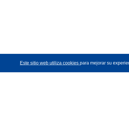
Este sitio web utiliza cookies
para mejorar su experie
CORDIS - Resultados de investigaciones de la UE
La
Oficina de Publicaciones de la Unión Europea
gestiona este sitio web.