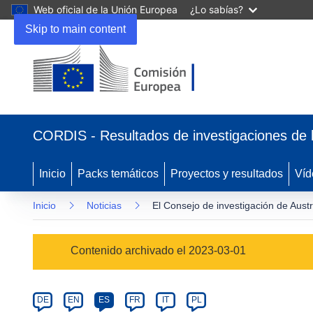
Web oficial de la Unión Europea
¿Lo sabías?
Skip to main content
(se
abrirá
CORDIS - Resultados de investigaciones de 
en
una
nueva
Inicio
Packs temáticos
Proyectos y resultados
Víd
ventana)
Inicio
Noticias
El Consejo de investigación de Austr
Article
Contenido archivado el 2023-03-01
Category
Article
DE
EN
ES
FR
IT
PL