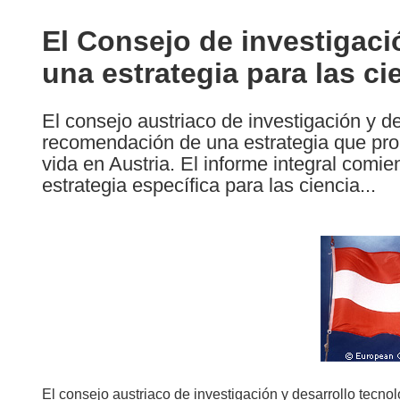
available
in
El Consejo de investigac
the
una estrategia para las ci
following
languages:
El consejo austriaco de investigación y de
recomendación de una estrategia que prom
vida en Austria. El informe integral comie
estrategia específica para las ciencia...
El consejo austriaco de investigación y desarrollo tecn