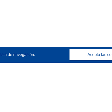
ncia de navegación.
Acepto las co
Póngase en contacto
Contacto con Help Desk
Preguntas más frecuentes
(y sus respuestas)