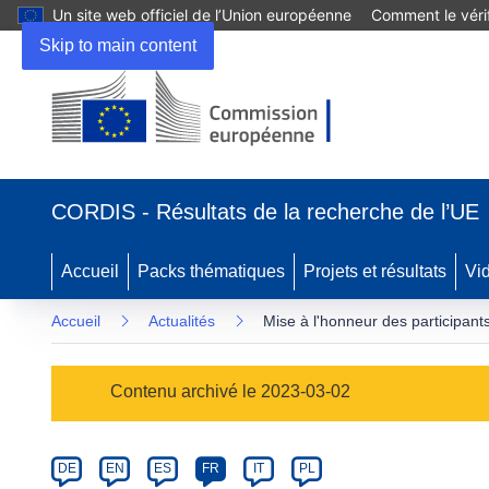
Un site web officiel de l’Union européenne
Comment le vérif
Skip to main content
(s’ouvre
dans
CORDIS - Résultats de la recherche de l’UE
une
nouvelle
fenêtre)
Accueil
Packs thématiques
Projets et résultats
Vi
Accueil
Actualités
Mise à l'honneur des participants
Article
Contenu archivé le 2023-03-02
Category
Article
DE
EN
ES
FR
IT
PL