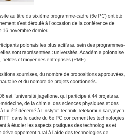
éussite au titre du sixième programme-cadre (6e PC) ont été
nement s'est déroulé à l'occasion de la conférence de
e 16 novembre dernier.
ticipants polonais les plus actifs au sein des programmes-
nelles sont représentées : universités, Académie polonaise
s, petites et moyennes entreprises (PME).
ositions soumises, du nombre de propositions approuvées,
autaire et du nombre de projets coordonnés.
 est l'université jagellone, qui participe à 44 projets au
iomédecine, de la chimie, des sciences physiques et des
 lui été décerné à l'Instytut Technik Telekomunikacyjnych i
 l'ITTI dans le cadre du 6e PC concernent les technologies
ment à étudier les aspects pratiques des technologies et
e développement rural à l'aide des technologies de