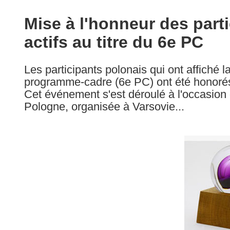
available
in
Mise à l'honneur des parti
the
actifs au titre du 6e PC
following
languages:
Les participants polonais qui ont affiché la
programme-cadre (6e PC) ont été honorés
Cet événement s'est déroulé à l'occasio
Pologne, organisée à Varsovie...