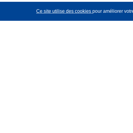
Ce site utilise des cookies
pour améliorer votr
CORDIS - Résultats de la recherche de l’UE
Ce site web est géré par l'
Office des publications de
l’Union européenne
Accessibilité
Classification semi-automatique des projets - Avis sur
l’explicabilité