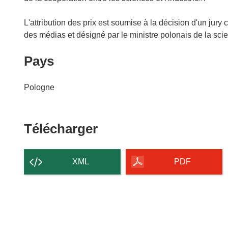
L'attribution des prix est soumise à la décision d'un j
des médias et désigné par le ministre polonais de la sci
Pays
Pologne
Télécharger
Télécharger
le
contenu
XML
PDF
de
la
page