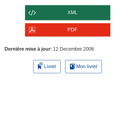
le
contenu
XML
de
la
PDF
page
Dernière mise à jour:
12 Decembre 2006
Livret
Mon livret