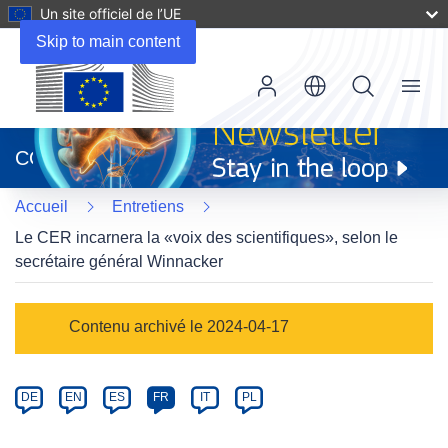
Un site officiel de l’UE
Skip to main content
Menu
(s’ouvre
dans
CORDIS
une
nouvelle
Accueil
Entretiens
fenêtre)
Le CER incarnera la «voix des scientifiques», selon le
secrétaire général Winnacker
Article
Contenu archivé le 2024-04-17
Category
Article
DE
EN
ES
FR
IT
PL
available
in