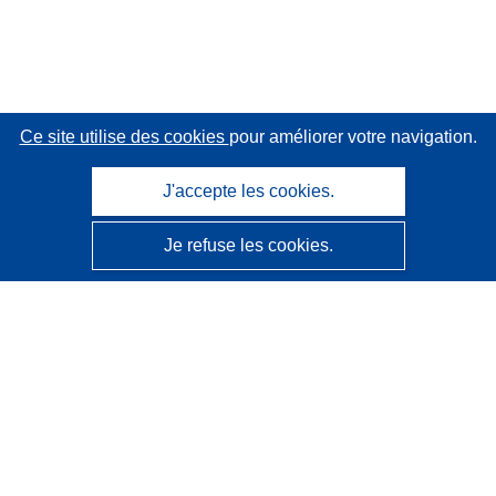
Ce site utilise des cookies
pour améliorer votre navigation.
J'accepte les cookies.
Je refuse les cookies.
CORDIS - Résultats de la recherche de l’UE
Ce site web est géré par l'
Office des publications de
l’Union européenne
Accessibilité
Classification semi-automatique des projets - Avis sur
l’explicabilité