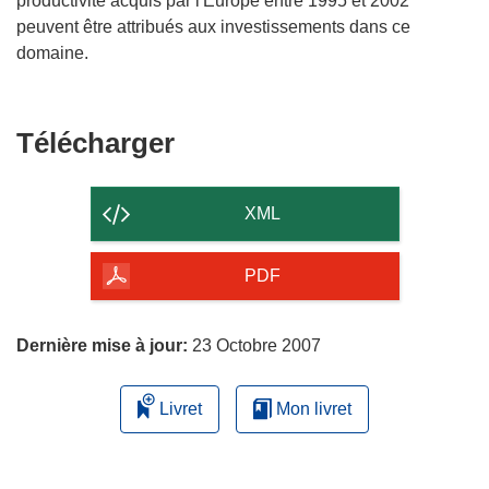
productivité acquis par l'Europe entre 1995 et 2002
peuvent être attribués aux investissements dans ce
domaine.
Télécharger
Télécharger
le
contenu
XML
de
la
PDF
page
Dernière mise à jour:
23 Octobre 2007
Livret
Mon livret