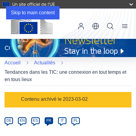
Un site officiel de l’UE
Skip to main content
Menu
(s’ouvre
dans
CORDIS
une
nouvelle
Accueil
Actualités
fenêtre)
Tendances dans les TIC: une connexion en tout temps et
en tous lieux
Article
Contenu archivé le 2023-03-02
Category
Article
DE
EN
ES
FR
IT
PL
available
in