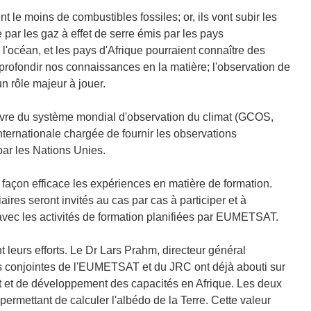
e moins de combustibles fossiles; or, ils vont subir les
par les gaz à effet de serre émis par les pays
s l'océan, et les pays d'Afrique pourraient connaître des
profondir nos connaissances en la matière; l'observation de
un rôle majeur à jouer.
uvre du système mondial d'observation du climat (GCOS,
nternationale chargée de fournir les observations
par les Nations Unies.
açon efficace les expériences en matière de formation.
ires seront invités au cas par cas à participer et à
avec les activités de formation planifiées par EUMETSAT.
 leurs efforts. Le Dr Lars Prahm, directeur général
 conjointes de l'EUMETSAT et du JRC ont déjà abouti sur
mat et de développement des capacités en Afrique. Les deux
rmettant de calculer l'albédo de la Terre. Cette valeur