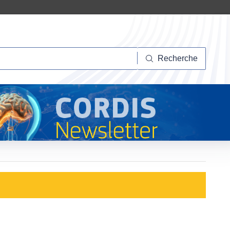
herche
Recherche