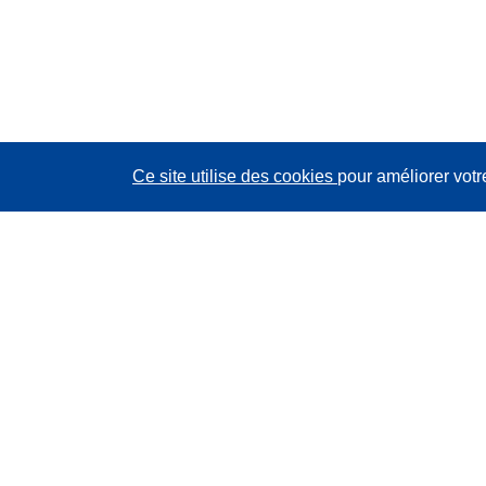
Ce site utilise des cookies
pour améliorer votr
CORDIS - Résultats de la recherche de l’UE
Ce site web est géré par l'
Office des publications de
l’Union européenne
Accessibilité
Classification semi-automatique des projets - Avis sur