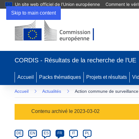
Un site web officiel de l’Union européenne
Comment le vérif
Skip to main content
(s’ouvre
dans
CORDIS - Résultats de la recherche de l’UE
une
nouvelle
fenêtre)
Accueil
Packs thématiques
Projets et résultats
Vi
Accueil
Actualités
Action commune de surveillance 
Article
Contenu archivé le 2023-03-02
Category
Article
DE
EN
ES
FR
IT
PL