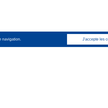
e navigation.
J'accepte les c
Contactez nous
Contacter notre Help Desk
Foire aux questions
(et leurs réponses)
Suivez-nous