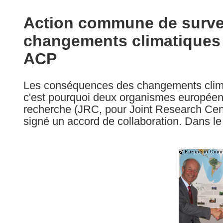
available
in
Action commune de survei
the
changements climatiques 
following
languages:
ACP
Les conséquences des changements climat
c'est pourquoi deux organismes europé
recherche (JRC, pour Joint Research Cen
signé un accord de collaboration. Dans le 