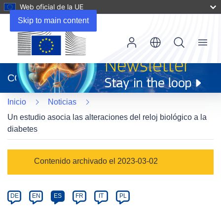
Web oficial de la UE
Skip to main content
Menu
(se
abrirá
CORDIS
en
una
Inicio
Noticias
nueva
ventana)
Un estudio asocia las alteraciones del reloj biológico a la
diabetes
Article
Contenido archivado el 2023-03-02
Category
Article
DE
EN
ES
FR
IT
PL
available
in