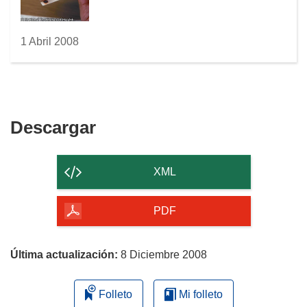
1 Abril 2008
Descargar
Descargar
el
contenido
XML
de
la
PDF
página
Última actualización:
8 Diciembre 2008
Folleto
Mi folleto