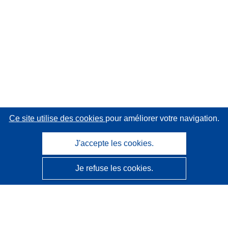
Ce site utilise des cookies
pour améliorer votre navigation.
J'accepte les cookies.
Je refuse les cookies.
CORDIS - Résultats de la recherche de l’UE
Ce site web est géré par l'
Office des publications de
l’Union européenne