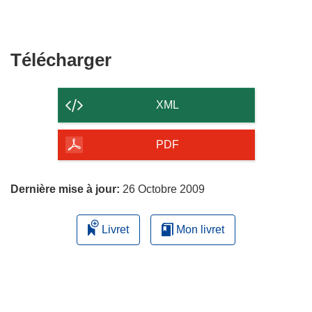
Télécharger
Télécharger
le
contenu
XML
de
la
PDF
page
Dernière mise à jour:
26 Octobre 2009
Livret
Mon livret