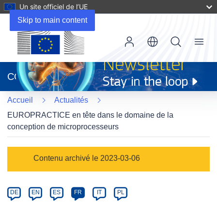
Un site officiel de l’UE
Skip to main content
Menu
(s’ouvre
dans
CORDIS
une
nouvelle
Accueil
Actualités
fenêtre)
EUROPRACTICE en tête dans le domaine de la
conception de microprocesseurs
Article
Contenu archivé le 2023-03-06
Category
Article
DE
EN
ES
FR
IT
PL
available
in