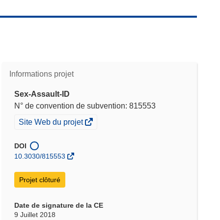
Informations projet
Sex-Assault-ID
N° de convention de subvention: 815553
(s’ouvre
Site Web du projet
dans
une
DOI
nouvelle
10.3030/815553
fenêtre)
Projet clôturé
Date de signature de la CE
9 Juillet 2018