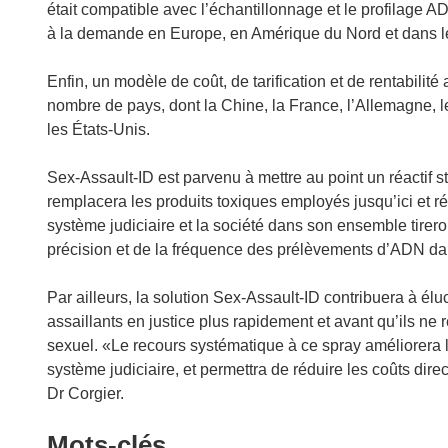
e
était compatible avec l’échantillonnage et le profilage A
)
à la demande en Europe, en Amérique du Nord et dans le r
Enfin, un modèle de coût, de tarification et de rentabilit
nombre de pays, dont la Chine, la France, l’Allemagne, 
les États-Unis.
Sex-Assault-ID est parvenu à mettre au point un réactif st
remplacera les produits toxiques employés jusqu’ici et ré
système judiciaire et la société dans son ensemble tirero
précision et de la fréquence des prélèvements d’ADN dan
Par ailleurs, la solution Sex-Assault-ID contribuera à éluc
assaillants en justice plus rapidement et avant qu’ils ne 
sexuel. «Le recours systématique à ce spray améliorera l
système judiciaire, et permettra de réduire les coûts direc
Dr Corgier.
Mots‑clés