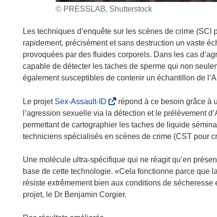
© PRESSLAB, Shutterstock
Les techniques d’enquête sur les scènes de crime (SCI po
rapidement, précisément et sans destruction un vaste éc
provoquées par des fluides corporels. Dans les cas d’agre
capable de détecter les taches de sperme qui non seulem
également susceptibles de contenir un échantillon de l’A
(
Le projet
Sex-Assault-ID
répond à ce besoin grâce à un
s
l’agression sexuelle via la détection et le prélèvement d’
’
permettant de cartographier les taches de liquide séminal,
o
techniciens spécialisés en scènes de crime (CST pour cr
u
v
Une molécule ultra-spécifique qui ne réagit qu’en prés
r
base de cette technologie. «Cela fonctionne parce que la
e
résiste extrêmement bien aux conditions de sécheresse e
d
projet, le Dr Benjamin Corgier.
a
n