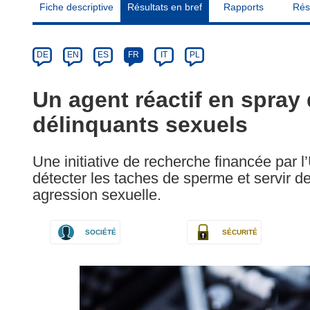
Fiche descriptive
Résultats en bref
Rapports
Rés
Article
Category
Article
DE
EN
ES
FR
IT
PL
available
in
Un agent réactif en spray q
the
délinquants sexuels
following
languages:
Une initiative de recherche financée par 
détecter les taches de sperme et servir d
agression sexuelle.
SOCIÉTÉ
SÉCURITÉ