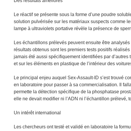
Des résultats améliorés
s
u
Le réactif se présente sous la forme d’une poudre soluble 
n
solution pulvérisée sur les matériaux suspects comme les 
e
lampe à ultraviolets portative révèle la présence de spe
n
o
Les échantillons prélevés peuvent ensuite être analysés
u
résultats obtenus sont les premiers tests positifs réalis
v
jamais été aussi spécifiquement identifiées par d’autres 
e
et sur les éléments en plastique de l’intérieur des voiture
l
l
Le principal enjeu auquel Sex-Assault-ID s’est trouvé confr
e
en laboratoire pour passer à sa commercialisation. Il fal
f
permette la détection spécifique de la phosphatase prost
e
elle ne devait modifier ni l’ADN ni l’échantillon prélevé,
n
ê
Un intérêt international
t
r
Les chercheurs ont testé et validé en laboratoire la form