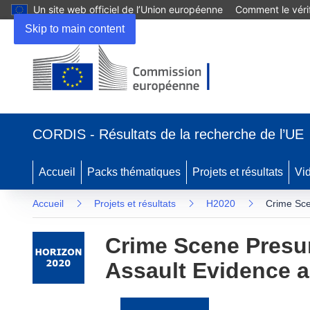
Un site web officiel de l’Union européenne
Comment le vérif
Skip to main content
(s’ouvre
dans
CORDIS - Résultats de la recherche de l’UE
une
nouvelle
fenêtre)
Accueil
Packs thématiques
Projets et résultats
Vi
Accueil
Projets et résultats
H2020
Crime Sce
Crime Scene Presum
Assault Evidence 