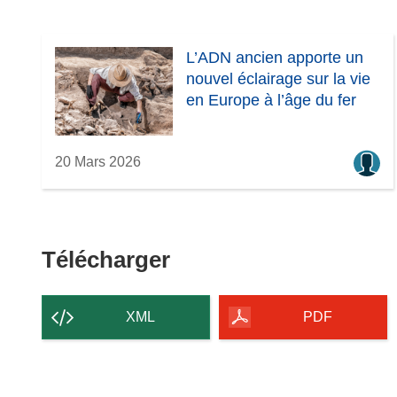
L’ADN ancien apporte un
nouvel éclairage sur la vie
en Europe à l’âge du fer
20 Mars 2026
Télécharger
Télécharger
le
contenu
XML
PDF
de
la
page