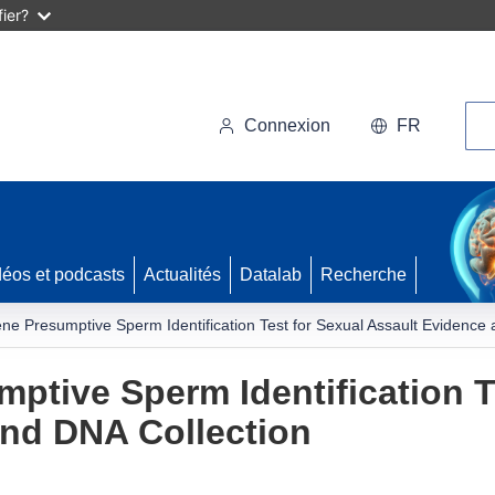
ier?
Rec
Connexion
FR
déos et podcasts
Actualités
Datalab
Recherche
ne Presumptive Sperm Identification Test for Sexual Assault Evidence 
ptive Sperm Identification T
and DNA Collection