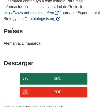
Dinamarca contribuyó a este estudio.Para más
información, consulte: Universidad de Rostock:
(
https://www.uni-rostock.de/en/
Journal of Experimental
s
(
Biology
http://jeb.biologists.org
e
s
Países
a
e
b
a
r
b
Alemania, Dinamarca
i
r
r
i
á
r
Descargar
Descargar
e
á
el
n
e
u
n
contenido
XML
n
u
de
a
n
la
PDF
n
a
página
u
n
e
u