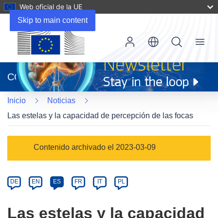
Web oficial de la UE
Skip to main content
Menu
(se
abrirá
CORDIS
en
una
Inicio
Noticias
nueva
ventana)
Las estelas y la capacidad de percepción de las focas
Article
Contenido archivado el 2023-03-09
Category
Article
DE
EN
ES
FR
IT
PL
available
in
Las estelas y la capacidad
the