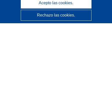
Acepto las cookies.
Rechazo las cookies.
CORDIS - Resultados de investigaciones de la UE
La
Oficina de Publicaciones de la Unión Europea
gestiona este sitio web.
Accesibilidad
Clasificación semiautomática de proyectos - Declaración
de explicabilidad
Póngase en contacto
Contacto con Help Desk
Preguntas más frecuentes
(y sus respuestas)