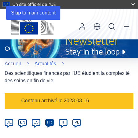
Un site officiel de l’UE
Skip to main content
Menu
(s’ouvre
dans
CORDIS
une
nouvelle
Accueil
Actualités
fenêtre)
Des scientifiques financés par l'UE étudient la complexité
des soins en fin de vie
Article
Contenu archivé le 2023-03-16
Category
Article
DE
EN
ES
FR
IT
PL
available
in