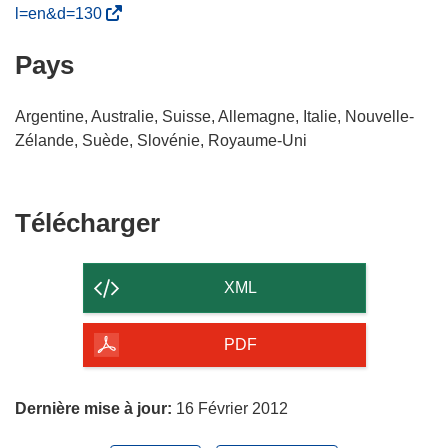
(
l=en&d=130
s
Pays
’
o
u
Argentine, Australie, Suisse, Allemagne, Italie, Nouvelle-
v
Zélande, Suède, Slovénie, Royaume-Uni
r
e
d
Télécharger
Télécharger
a
le
n
s
contenu
XML
u
de
n
la
PDF
e
page
n
o
Dernière mise à jour:
16 Février 2012
u
v