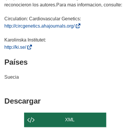
reconocieron los autores.Para mas informacion, consulte:
(
http://circgenetics.ahajournals.org/
s
e
a
(
http://ki.se/
b
s
Países
r
e
i
a
r
b
Suecia
á
r
e
i
n
r
Descargar
Descargar
u
á
el
n
e
a
n
contenido
XML
n
u
de
u