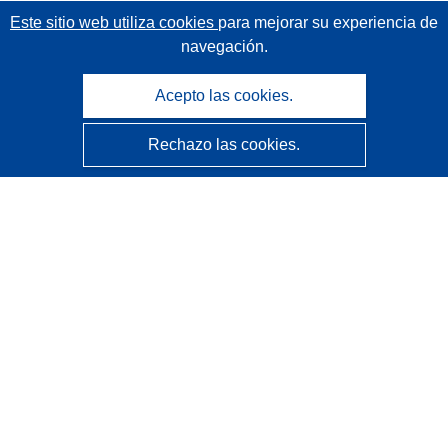
Este sitio web utiliza cookies
para mejorar su experiencia de
navegación.
Acepto las cookies.
Rechazo las cookies.
CORDIS - Resultados de investigaciones de la UE
La
Oficina de Publicaciones de la Unión Europea
gestiona este sitio web.
Accesibilidad
Clasificación semiautomática de proyectos - Declaración
de explicabilidad
Póngase en contacto