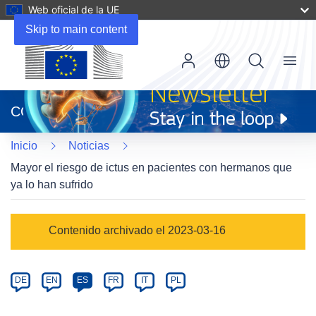
Web oficial de la UE
Skip to main content
Menu
(se
abrirá
CORDIS
en
una
Inicio
Noticias
nueva
ventana)
Mayor el riesgo de ictus en pacientes con hermanos que
ya lo han sufrido
Article
Contenido archivado el 2023-03-16
Category
Article
DE
EN
ES
FR
IT
PL
available
in