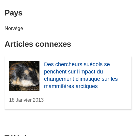
’
s
Pays
o
’
u
o
v
u
Norvège
r
v
e
r
Articles connexes
d
e
a
d
n
a
Des chercheurs suédois se
s
n
penchent sur l'impact du
u
s
changement climatique sur les
n
u
mammifères arctiques
e
n
n
e
18 Janvier 2013
o
n
u
o
v
u
e
v
l
e