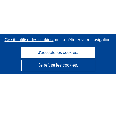
Ce site utilise des cookies
pour améliorer votre navigation.
J'accepte les cookies.
Je refuse les cookies.
CORDIS - Résultats de la recherche de l’UE
Ce site web est géré par l'
Office des publications de
l’Union européenne
Accessibilité