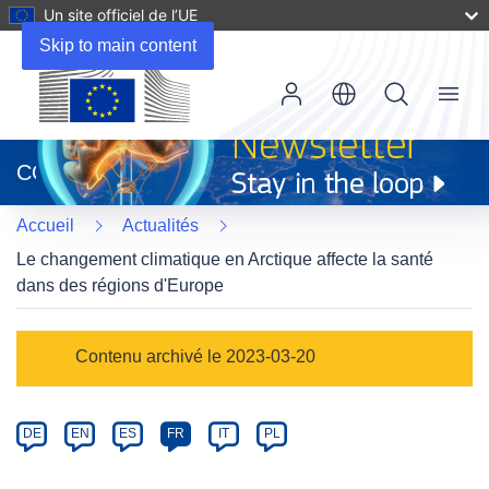
Un site officiel de l’UE
Skip to main content
Menu
(s’ouvre
dans
CORDIS
une
nouvelle
Accueil
Actualités
fenêtre)
Le changement climatique en Arctique affecte la santé
dans des régions d'Europe
Article
Contenu archivé le 2023-03-20
Category
Article
DE
EN
ES
FR
IT
PL
available
in