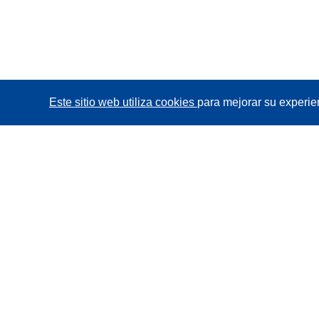
Este sitio web utiliza cookies
para mejorar su experie
CORDIS - Resultados de investigaciones de la UE
La
Oficina de Publicaciones de la Unión Europea
gestiona este sitio web.
Accesibilidad
Clasificación semiautomática de proyectos -