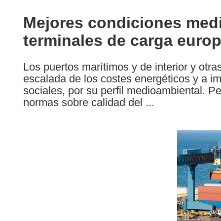
available
in
Mejores condiciones medi
the
terminales de carga euro
following
languages:
Los puertos marítimos y de interior y otr
escalada de los costes energéticos y a im
sociales, por su perfil medioambiental. P
normas sobre calidad del ...