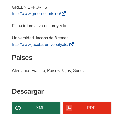
(
http://www.green-efforts.eu/
s
e
Ficha informativa del proyecto
a
b
r
(
http://www.jacobs-university.de/
i
s
Países
r
e
á
a
e
b
Alemania, Francia, Países Bajos, Suecia
n
r
u
i
n
r
Descargar
Descargar
a
á
el
n
e
u
n
contenido
XML
PDF
e
u