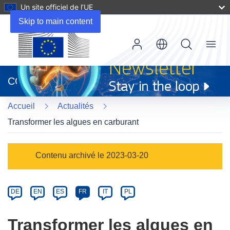
Un site officiel de l’UE
Skip to main content
Menu
(s’ouvre
dans
CORDIS
une
nouvelle
Accueil
Actualités
fenêtre)
Transformer les algues en carburant
Article
Contenu archivé le 2023-03-20
Category
Article
DE
EN
ES
FR
IT
PL
available
in
Transformer les algues en
the