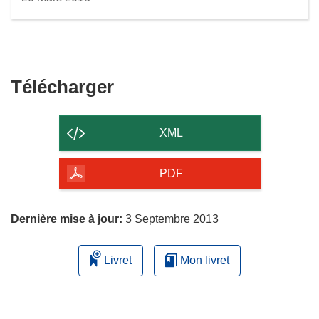
Télécharger
Télécharger
le
contenu
XML
de
la
PDF
page
Dernière mise à jour:
3 Septembre 2013
Livret
Mon livret