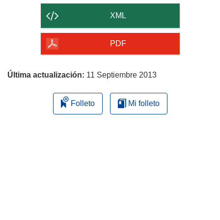
contenido
XML
de
la
PDF
página
Última actualización:
11 Septiembre 2013
Folleto
Mi folleto