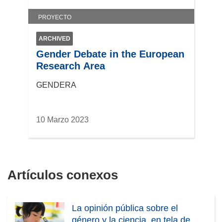
a
PROYECTO
v
e
ARCHIVED
n
Gender Debate in the European
t
Research Area
a
n
GENDERA
a
)
10 Marzo 2023
Artículos conexos
La opinión pública sobre el
género y la ciencia, en tela de