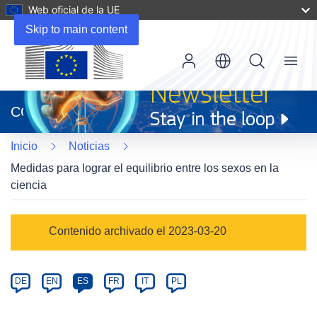
Web oficial de la UE
Skip to main content
Menu
(se
abrirá
CORDIS
en
una
Inicio
Noticias
nueva
ventana)
Medidas para lograr el equilibrio entre los sexos en la
ciencia
Article
Contenido archivado el 2023-03-20
Category
Article
DE
EN
ES
FR
IT
PL
available
in