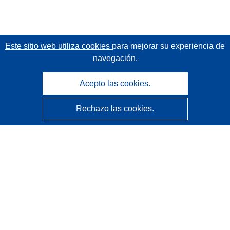
Este sitio web utiliza cookies
para mejorar su experiencia de
navegación.
Acepto las cookies.
Rechazo las cookies.
CORDIS - Resultados de investigaciones de la UE
La
Oficina de Publicaciones de la Unión Europea
gestiona este sitio web.
Accesibilidad
Clasificación semiautomática de proyectos - Declaración
de explicabilidad