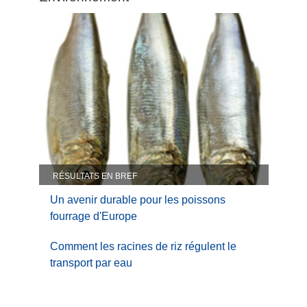
climatique
et
Environnement
RÉSULTATS EN BREF
Un avenir durable pour les poissons
fourrage d'Europe
Comment les racines de riz régulent le
transport par eau