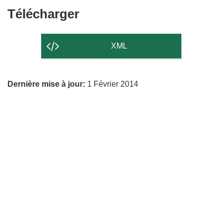
Télécharger
Télécharger
le
contenu
XML
de
la
Dernière mise à jour:
1 Février 2014
page