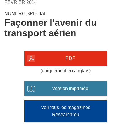
FÉVRIER 2014
following
languages:
NUMÉRO SPÉCIAL
Façonner l'avenir du
transport aérien
PDF
(uniquement en anglais)
Version imprimée
Voir tous les magazines
Research*eu