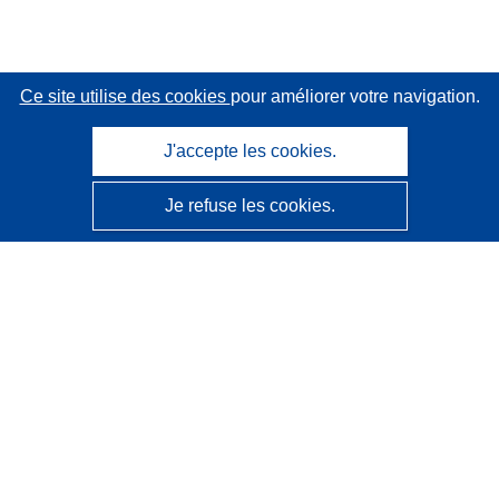
Ce site utilise des cookies
pour améliorer votre navigation.
J'accepte les cookies.
Je refuse les cookies.
CORDIS - Résultats de la recherche de l’UE
Ce site web est géré par l'
Office des publications de
l’Union européenne
Accessibilité
Classification semi-automatique des projets - Avis sur
l’explicabilité