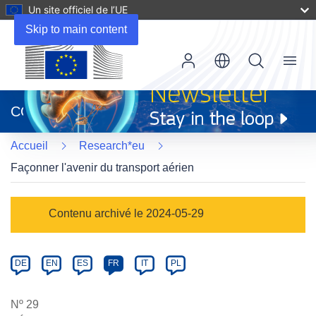
Un site officiel de l’UE
Skip to main content
Menu
(s’ouvre
dans
CORDIS
une
nouvelle
Accueil
Research*eu
fenêtre)
Façonner l'avenir du transport aérien
Article
Contenu archivé le 2024-05-29
Category
Article
DE
EN
ES
FR
IT
PL
available
in
Nº 29
the