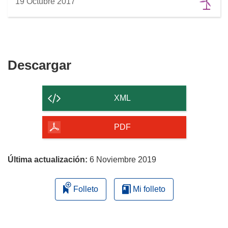
19 Octubre 2017
Descargar
Descargar
el
contenido
XML
de
la
PDF
página
Última actualización:
6 Noviembre 2019
Folleto
Mi folleto