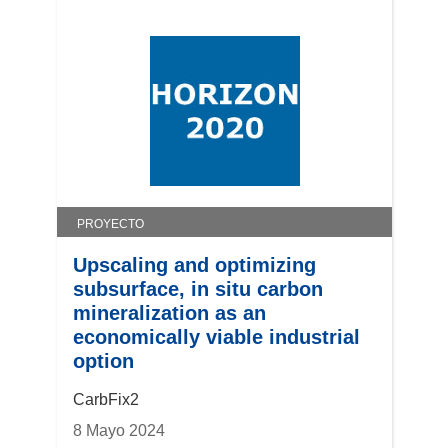
n
n
t
u
a
n
n
a
a
n
)
u
e
v
a
PROYECTO
v
e
Upscaling and optimizing
n
subsurface, in situ carbon
t
mineralization as an
a
economically viable industrial
n
option
a
CarbFix2
)
8 Mayo 2024