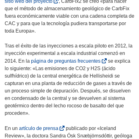
(
sitio web del proyecto
, CarbFix2 se creó «para hacer
s
que el método de almacenamiento geológico de CarbFix
e
fuera económicamente viable con una cadena completa de
a
CAC y para que la tecnología pudiera transportarse por
b
toda Europa».
r
i
Tras el éxito de las inyecciones a escala piloto en 2012, la
r
inyección experimental a escala industrial comenzó en
á
(
2014. En la
página de preguntas frecuentes
se explica
e
s
lo siguiente: «Las emisiones de CO2 y H2S (ácido
n
e
sulfhídrico) de la central energética de Hellisheidi se
u
a
capturan en una planta de reducción de gases a través de
n
b
un proceso simple de depuración. Después, se disuelven
a
r
en condensado de la central y se devuelven al sistema
n
i
geotérmico dentro del lecho rocoso de basalto del que
u
r
proceden».
e
á
v
e
(
En un
artículo de prensa
publicado por «Iceland
a
n
s
Review», la doctora Sandra Ósk Snæbjörnsdóttir, geóloga