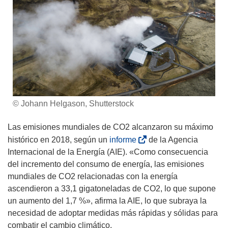
© Johann Helgason, Shutterstock
Las emisiones mundiales de CO2 alcanzaron su máximo
(
histórico en 2018, según un
informe
de la Agencia
s
Internacional de la Energía (AIE). «Como consecuencia
e
del incremento del consumo de energía, las emisiones
a
mundiales de CO2 relacionadas con la energía
b
ascendieron a 33,1 gigatoneladas de CO2, lo que supone
r
un aumento del 1,7 %», afirma la AIE, lo que subraya la
i
necesidad de adoptar medidas más rápidas y sólidas para
r
combatir el cambio climático.