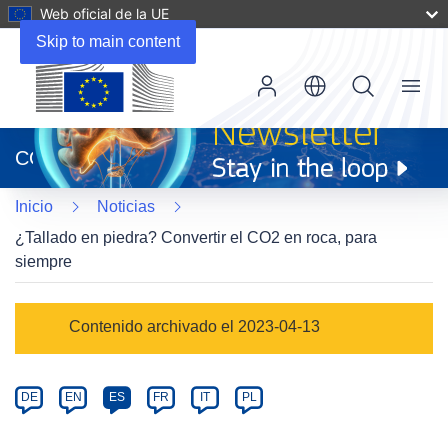
Web oficial de la UE
Skip to main content
Menu
(se
abrirá
CORDIS
en
una
Inicio
Noticias
nueva
ventana)
¿Tallado en piedra? Convertir el CO2 en roca, para
siempre
Article
Contenido archivado el 2023-04-13
Category
Article
DE
EN
ES
FR
IT
PL
available
in