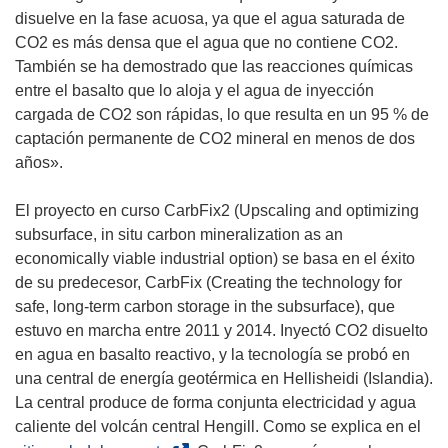
u
disuelve en la fase acuosa, ya que el agua saturada de
n
CO2 es más densa que el agua que no contiene CO2.
a
También se ha demostrado que las reacciones químicas
n
entre el basalto que lo aloja y el agua de inyección
u
cargada de CO2 son rápidas, lo que resulta en un 95 % de
e
captación permanente de CO2 mineral en menos de dos
v
años».
a
v
El proyecto en curso CarbFix2 (Upscaling and optimizing
e
subsurface, in situ carbon mineralization as an
n
economically viable industrial option) se basa en el éxito
t
de su predecesor, CarbFix (Creating the technology for
a
safe, long-term carbon storage in the subsurface), que
n
estuvo en marcha entre 2011 y 2014. Inyectó CO2 disuelto
a
en agua en basalto reactivo, y la tecnología se probó en
)
una central de energía geotérmica en Hellisheidi (Islandia).
La central produce de forma conjunta electricidad y agua
caliente del volcán central Hengill. Como se explica en el