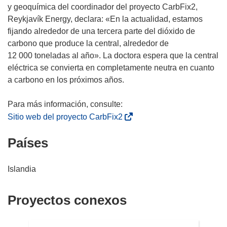
v
u
e
y geoquímica del coordinador del proyecto CarbFix2,
e
n
a
Reykjavík Energy, declara: «En la actualidad, estamos
n
a
b
fijando alrededor de una tercera parte del dióxido de
t
n
r
carbono que produce la central, alrededor de
a
u
i
12 000 toneladas al año». La doctora espera que la central
n
e
r
eléctrica se convierta en completamente neutra en cuanto
a
v
á
a carbono en los próximos años.
)
a
e
v
n
e
u
(
Sitio web del proyecto CarbFix2
n
n
s
t
Países
a
e
a
n
a
n
u
b
Islandia
a
e
r
)
v
i
Proyectos conexos
a
r
v
á
e
e