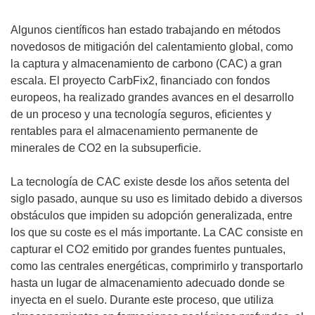
á
e
Algunos científicos han estado trabajando en métodos
n
novedosos de mitigación del calentamiento global, como
u
la captura y almacenamiento de carbono (CAC) a gran
n
escala. El proyecto CarbFix2, financiado con fondos
a
europeos, ha realizado grandes avances en el desarrollo
n
de un proceso y una tecnología seguros, eficientes y
u
rentables para el almacenamiento permanente de
e
minerales de CO2 en la subsuperficie.
v
a
La tecnología de CAC existe desde los años setenta del
v
siglo pasado, aunque su uso es limitado debido a diversos
e
obstáculos que impiden su adopción generalizada, entre
n
los que su coste es el más importante. La CAC consiste en
t
capturar el CO2 emitido por grandes fuentes puntuales,
a
como las centrales energéticas, comprimirlo y transportarlo
n
hasta un lugar de almacenamiento adecuado donde se
a
inyecta en el suelo. Durante este proceso, que utiliza