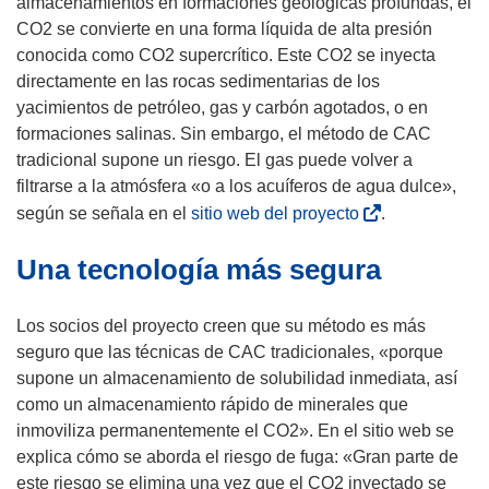
)
almacenamientos en formaciones geológicas profundas, el
CO2 se convierte en una forma líquida de alta presión
conocida como CO2 supercrítico. Este CO2 se inyecta
directamente en las rocas sedimentarias de los
yacimientos de petróleo, gas y carbón agotados, o en
formaciones salinas. Sin embargo, el método de CAC
tradicional supone un riesgo. El gas puede volver a
filtrarse a la atmósfera «o a los acuíferos de agua dulce»,
(
según se señala en el
sitio web del proyecto
.
s
Una tecnología más segura
e
a
b
Los socios del proyecto creen que su método es más
r
seguro que las técnicas de CAC tradicionales, «porque
i
supone un almacenamiento de solubilidad inmediata, así
r
como un almacenamiento rápido de minerales que
á
inmoviliza permanentemente el CO2». En el sitio web se
e
explica cómo se aborda el riesgo de fuga: «Gran parte de
n
este riesgo se elimina una vez que el CO2 inyectado se