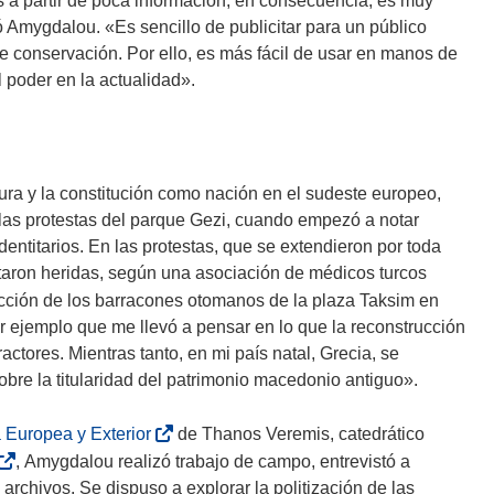
 a partir de poca información; en consecuencia, es muy
 Amygdalou. «Es sencillo de publicitar para un público
 conservación. Por ello, es más fácil de usar en manos de
 poder en la actualidad».
ura y la constitución como nación en el sudeste europeo,
 las protestas del parque Gezi, cuando empezó a notar
entitarios. En las protestas, que se extendieron por toda
taron heridas, según una asociación de médicos turcos
rucción de los barracones otomanos de la plaza Taksim en
 ejemplo que me llevó a pensar en lo que la reconstrucción
ctores. Mientras tanto, en mi país natal, Grecia, se
bre la titularidad del patrimonio macedonio antiguo».
(
 Europea y Exterior
de Thanos Veremis, catedrático
s
, Amygdalou realizó trabajo de campo, entrevistó a
e
s
 archivos. Se dispuso a explorar la politización de las