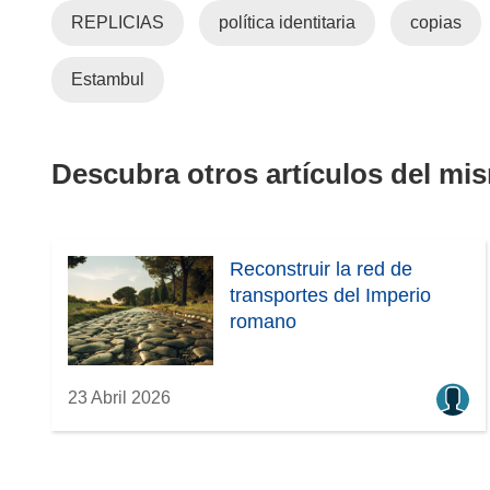
a
á
REPLICIAS
política identitaria
copias
n
e
t
u
n
Estambul
e
u
v
n
a
a
)
v
n
Descubra otros artículos del mi
e
u
n
e
t
v
a
a
Reconstruir la red de
n
v
transportes del Imperio
a
e
romano
)
n
t
a
23 Abril 2026
n
a
)