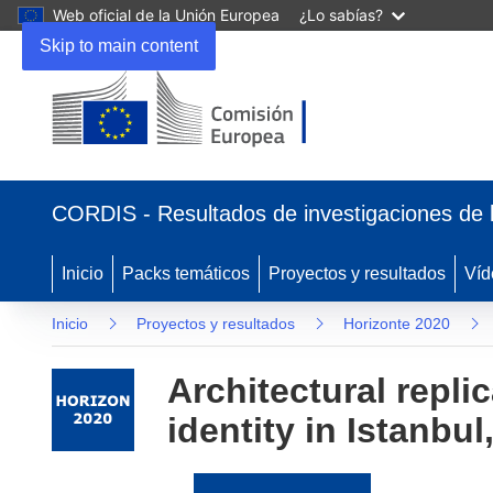
Web oficial de la Unión Europea
¿Lo sabías?
Skip to main content
(se
abrirá
CORDIS - Resultados de investigaciones de 
en
una
nueva
Inicio
Packs temáticos
Proyectos y resultados
Víd
ventana)
Inicio
Proyectos y resultados
Horizonte 2020
Architectural replic
identity in Istanbu