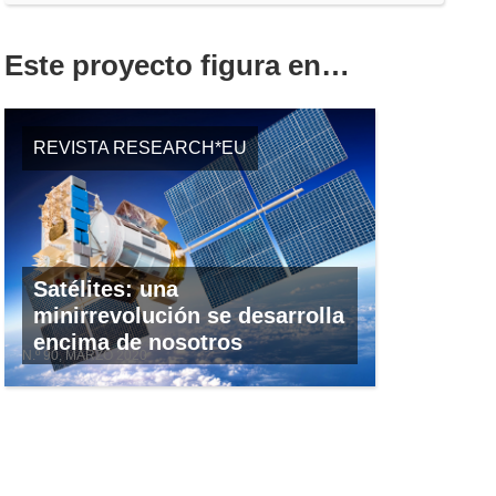
Este proyecto figura en…
REVISTA RESEARCH*EU
Satélites: una
minirrevolución se desarrolla
encima de nosotros
N.º 90, MARZO 2020