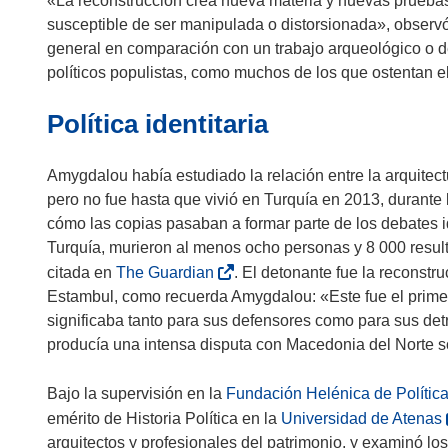
«La reconstrucción crea nueva materia y nuevas pruebas
susceptible de ser manipulada o distorsionada», observó
general en comparación con un trabajo arqueológico o de
políticos populistas, como muchos de los que ostentan el
Política identitaria
Amygdalou había estudiado la relación entre la arquitect
pero no fue hasta que vivió en Turquía en 2013, durante
cómo las copias pasaban a formar parte de los debates id
Turquía, murieron al menos ocho personas y 8 000 resul
(
citada en
The Guardian
. El detonante fue la reconst
s
Estambul, como recuerda Amygdalou: «Este fue el primer
e
significaba tanto para sus defensores como para sus detra
a
producía una intensa disputa con Macedonia del Norte so
b
r
Bajo la supervisión en la
Fundación Helénica de Política
i
(
emérito de Historia Política en la
Universidad de Atenas
r
arquitectos y profesionales del patrimonio, y examinó los