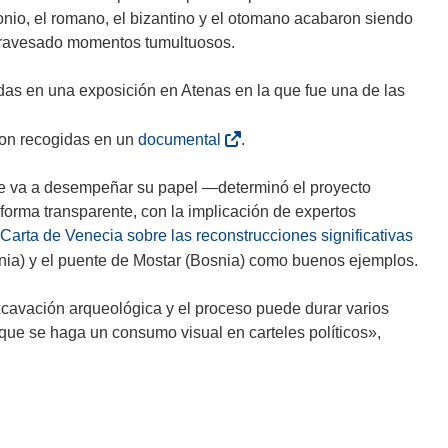
a
e
nio, el romano, el bizantino y el otomano acabaron siendo
b
a
travesado momentos tumultuosos.
r
b
i
as en una exposición en Atenas en la que fue una de las
r
á
(
eron recogidas en un
documental
.
e
á
s
n
e
e
pre va a desempeñar su papel —determinó el proyecto
u
n
a
rma transparente, con la implicación de expertos
n
u
b
a Carta de Venecia sobre las reconstrucciones significativas
a
n
r
nia) y el puente de Mostar (Bosnia) como buenos ejemplos.
n
a
i
u
n
r
xcavación arqueológica y el proceso puede durar varios
e
u
á
que se haga un consumo visual en carteles políticos»,
v
e
e
a
v
n
v
a
u
e
v
n
n