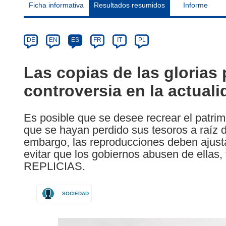
Ficha informativa
Resultados resumidos
Informe
Article
Category
Article
DE
EN
ES
FR
IT
PL
available
in
Las copias de las gloria
the
controversia en la actuali
following
languages:
Es posible que se desee recrear el patri
que se hayan perdido sus tesoros a raíz 
embargo, las reproducciones deben ajust
evitar que los gobiernos abusen de ellas,
REPLICIAS.
SOCIEDAD