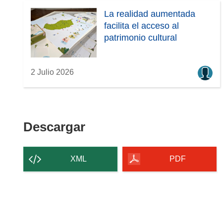
La realidad aumentada
facilita el acceso al
patrimonio cultural
2 Julio 2026
Descargar
Descargar
el
contenido
XML
PDF
de
la
página