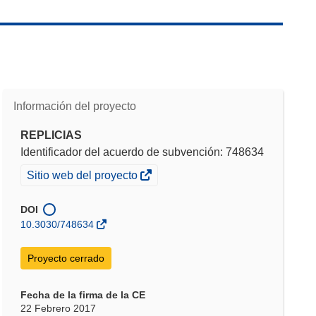
Información del proyecto
REPLICIAS
Identificador del acuerdo de subvención: 748634
(se
Sitio web del proyecto
abrirá
en
DOI
una
10.3030/748634
nueva
ventana)
Proyecto cerrado
Fecha de la firma de la CE
22 Febrero 2017