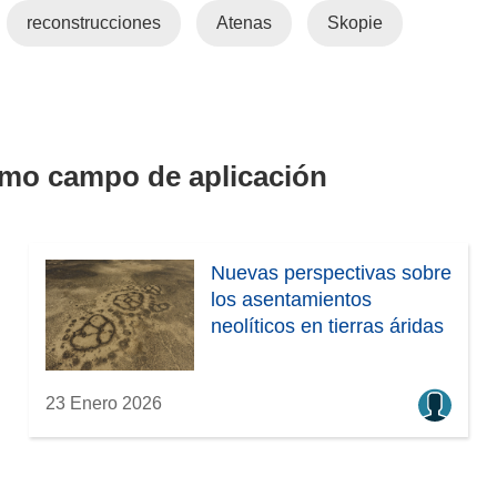
e
a
reconstrucciones
Atenas
Skopie
t
n
n
a
u
n
a
e
a
n
v
)
a
a
v
smo campo de aplicación
e
n
t
a
Nuevas perspectivas sobre
n
los asentamientos
a
neolíticos en tierras áridas
)
23 Enero 2026