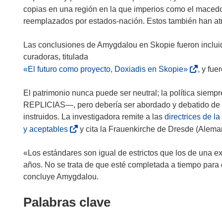
á
copias en una región en la que imperios como el macedo
e
reemplazados por estados-nación. Estos también han a
n
u
r
Las conclusiones de Amygdalou en Skopie fueron incluid
n
i
a
r
(
«El futuro como proyecto, Doxiadis en Skopie»
, y fu
n
s
u
e
El patrimonio nunca puede ser neutral; la política siem
e
a
REPLICIAS—, pero debería ser abordado y debatido de fo
v
b
instruidos. La investigadora remite a las
directrices de l
a
r
(
y aceptables
y cita la Frauenkirche de Dresde (Alema
v
i
s
e
r
e
«Los estándares son igual de estrictos que los de una e
n
á
a
años. No se trata de que esté completada a tiempo para 
t
e
b
concluye Amygdalou.
a
n
r
n
Palabras clave
u
i
a
n
r
)