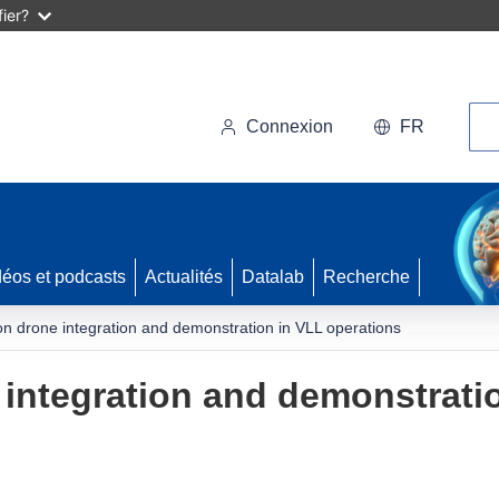
ier?
Rec
Connexion
FR
déos et podcasts
Actualités
Datalab
Recherche
 on drone integration and demonstration in VLL operations
e integration and demonstrati