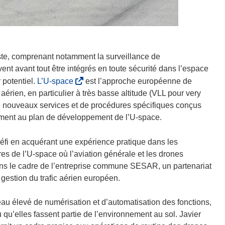
vaste, comprenant notamment la surveillance de
ivent avant tout être intégrés en toute sécurité dans l’espace
(
 potentiel.
L’U-space
est l’approche européenne de
s
érien, en particulier à très basse altitude (VLL pour very
’
e nouveaux services et de procédures spécifiques conçus
o
mément au plan de développement de l’U-space.
u
v
défi en acquérant une expérience pratique dans les
r
res de l’U-space où l’aviation générale et les drones
e
 dans le cadre de l’entreprise commune SESAR, un partenariat
d
gestion du trafic aérien européen.
a
n
au élevé de numérisation et d’automatisation des fonctions,
s
u’elles fassent partie de l’environnement au sol. Javier
u