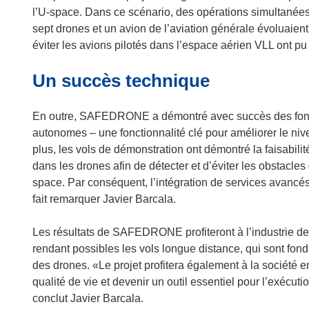
ê
l’U-space. Dans ce scénario, des opérations simultanées
t
sept drones et un avion de l’aviation générale évoluaie
r
éviter les avions pilotés dans l’espace aérien VLL ont pu 
e
)
Un succès technique
En outre, SAFEDRONE a démontré avec succès des foncti
autonomes – une fonctionnalité clé pour améliorer le n
plus, les vols de démonstration ont démontré la faisabili
dans les drones afin de détecter et d’éviter les obstacle
space. Par conséquent, l’intégration de services avancés 
fait remarquer Javier Barcala.
Les résultats de SAFEDRONE profiteront à l’industrie de
rendant possibles les vols longue distance, qui sont fon
des drones. «Le projet profitera également à la société e
qualité de vie et devenir un outil essentiel pour l’exécuti
conclut Javier Barcala.