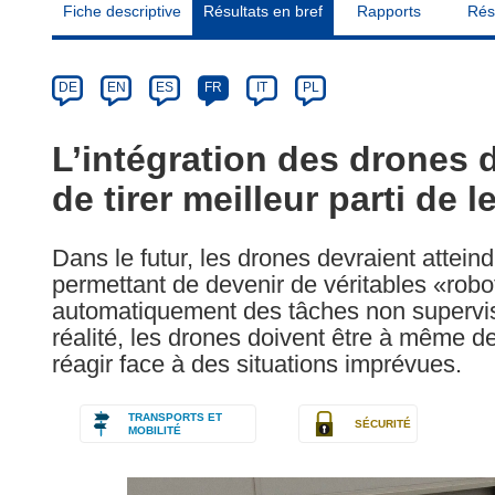
Fiche descriptive
Résultats en bref
Rapports
Rés
Article
Category
Article
DE
EN
ES
FR
IT
PL
available
in
L’intégration des drones 
the
de tirer meilleur parti de l
following
languages:
Dans le futur, les drones devraient attein
permettant de devenir de véritables «robo
automatiquement des tâches non supervis
réalité, les drones doivent être à même d
réagir face à des situations imprévues.
TRANSPORTS ET
SÉCURITÉ
MOBILITÉ