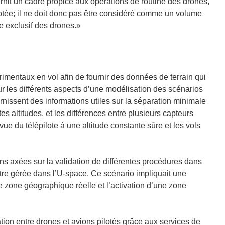
urnit un cadre propice aux opérations de routine des drones,
n
pilotée; il ne doit donc pas être considéré comme un volume
e
ge exclusif des drones.»
n
o
u
v
imentaux en vol afin de fournir des données de terrain qui
e
sur les différents aspects d’une modélisation des scénarios
l
rnissent des informations utiles sur la séparation minimale
l
es altitudes, et les différences entre plusieurs capteurs
e
vue du télépilote à une altitude constante sûre et les vols
f
e
n
s axées sur la validation de différentes procédures dans
ê
tre gérée dans l’U-space. Ce scénario impliquait une
t
e zone géographique réelle et l’activation d’une zone
r
e
)
tion entre drones et avions pilotés grâce aux services de