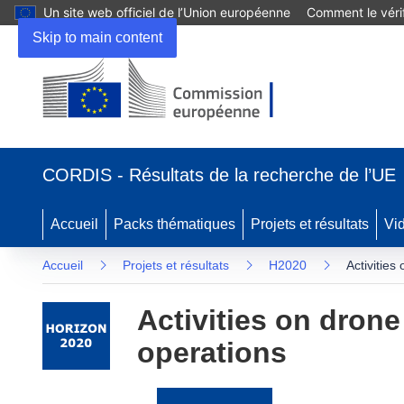
Un site web officiel de l’Union européenne
Comment le vérif
Skip to main content
(s’ouvre
dans
CORDIS - Résultats de la recherche de l’UE
une
nouvelle
fenêtre)
Accueil
Packs thématiques
Projets et résultats
Vi
Accueil
Projets et résultats
H2020
Activities
Activities on dron
operations