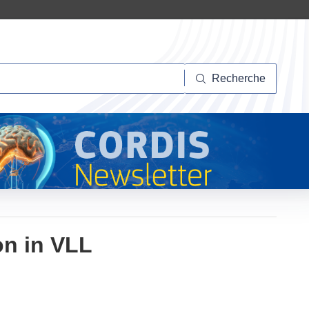
herche
Recherche
on in VLL