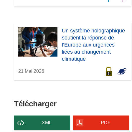
Un système holographique
soutient la réponse de
l’Europe aux urgences
liées au changement
climatique
21 Mai 2026
Télécharger
Télécharger
le
contenu
XML
PDF
de