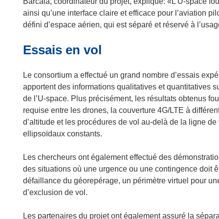
e
Barcala, coordinateur du projet, explique: «L’U-space fo
d
ainsi qu’une interface claire et efficace pour l’aviation 
a
défini d’espace aérien, qui est séparé et réservé à l’usa
n
Essais en vol
s
u
n
Le consortium a effectué un grand nombre d’essais expér
e
apportent des informations qualitatives et quantitatives 
n
de l’U-space. Plus précisément, les résultats obtenus fou
o
requise entre les drones, la couverture 4G/LTE à différent
u
d’altitude et les procédures de vol au-delà de la ligne de 
v
ellipsoïdaux constants.
e
l
Les chercheurs ont également effectué des démonstration
l
des situations où une urgence ou une contingence doit ê
e
défaillance du géorepérage, un périmètre virtuel pour un
f
d’exclusion de vol.
e
n
Les partenaires du projet ont également assuré la sépara