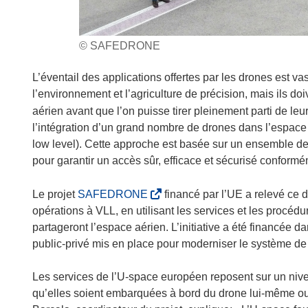
© SAFEDRONE
L’éventail des applications offertes par les drones est 
l’environnement et l’agriculture de précision, mais ils do
aérien avant que l’on puisse tirer pleinement parti de leur
l’intégration d’un grand nombre de drones dans l’espace a
low level). Cette approche est basée sur un ensemble d
pour garantir un accès sûr, efficace et sécurisé confor
(
Le projet
SAFEDRONE
financé par l’UE a relevé ce 
s
opérations à VLL, en utilisant les services et les procédu
’
partageront l’espace aérien. L’initiative a été financée
o
public-privé mis en place pour moderniser le système de 
u
v
Les services de l’U-space européen reposent sur un nive
r
qu’elles soient embarquées à bord du drone lui-même ou q