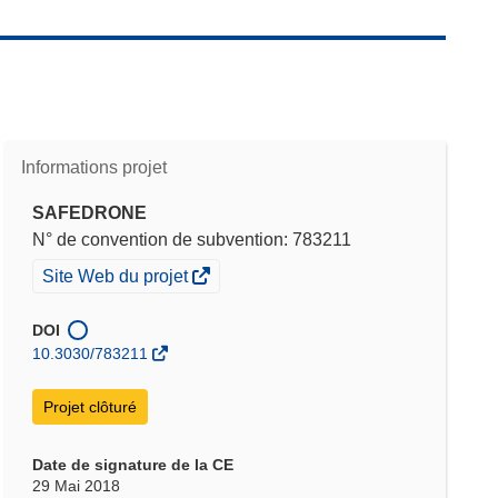
Informations projet
SAFEDRONE
N° de convention de subvention: 783211
(s’ouvre
Site Web du projet
dans
une
DOI
nouvelle
10.3030/783211
fenêtre)
Projet clôturé
Date de signature de la CE
29 Mai 2018