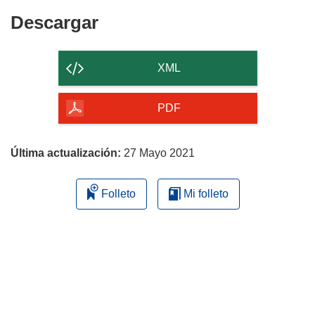
Descargar
Descargar
el
contenido
XML
de
la
PDF
página
Última actualización:
27 Mayo 2021
Folleto
Mi folleto