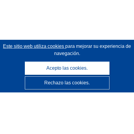
Este sitio web utiliza cookies
para mejorar su experiencia de
navegación.
Acepto las cookies.
Rechazo las cookies.
CORDIS - Resultados de investigaciones de la UE
La
Oficina de Publicaciones de la Unión Europea
gestiona este sitio web.
Accesibilidad