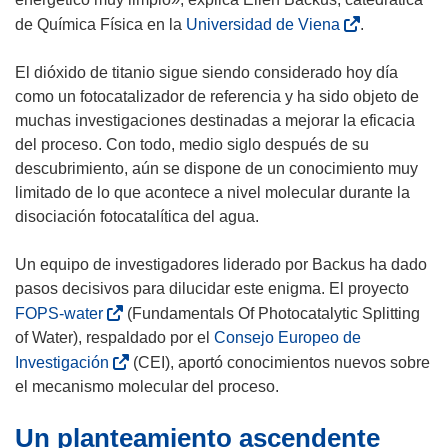
(
de Química Física en la
Universidad de Viena
.
s
e
El dióxido de titanio sigue siendo considerado hoy día
a
como un fotocatalizador de referencia y ha sido objeto de
b
muchas investigaciones destinadas a mejorar la eficacia
r
del proceso. Con todo, medio siglo después de su
i
descubrimiento, aún se dispone de un conocimiento muy
r
limitado de lo que acontece a nivel molecular durante la
á
disociación fotocatalítica del agua.
e
n
Un equipo de investigadores liderado por Backus ha dado
u
pasos decisivos para dilucidar este enigma. El proyecto
n
(
FOPS-water
(Fundamentals Of Photocatalytic Splitting
a
s
of Water), respaldado por el
Consejo Europeo de
n
e
(
Investigación
(CEI), aportó conocimientos nuevos sobre
u
a
s
el mecanismo molecular del proceso.
e
b
e
v
Un planteamiento ascendente
r
a