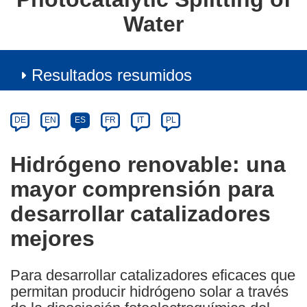
Water
Resultados resumidos
Article
Category
Article
DE
EN
ES
FR
IT
PL
available
in
Hidrógeno renovable: una
the
mayor comprensión para
following
languages:
desarrollar catalizadores
mejores
Para desarrollar catalizadores eficaces que
permitan producir hidrógeno solar a través