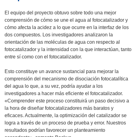
a
i
b
v
r
r
El equipo del proyecto obtuvo sobre todo una mejor
e
á
i
comprensión de cómo se une el agua al fotocatalizador y
n
e
r
cómo afecta la acidez a lo que ocurre en la interfaz de los
t
n
á
dos compuestos. Los investigadores analizaron la
a
u
e
orientación de las moléculas de agua con respecto al
n
n
n
fotocatalizador y la intensidad con la que interactúan, tanto
a
a
u
entre sí como con el fotocatalizador.
)
n
n
u
a
Esto constituye un avance sustancial para mejorar la
e
n
comprensión del mecanismo de disociación fotocatalítica
v
u
del agua lo que, a su vez, podría ayudar a los
a
e
investigadores a hacer más eficiente el fotocatalizador.
v
v
«Comprender este proceso constituirá un paso decisivo a
e
a
la hora de diseñar fotocatalizadores más baratos y
n
v
eficaces. Actualmente, la optimización del catalizador se
t
e
logra a través de un proceso de prueba y error. Nuestros
a
n
resultados podrían favorecer un planteamiento
n
t