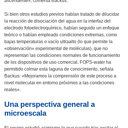
ascendente», comenta Backus.
a
a
)
n
Si bien otros estudios previos habían tratado de dilucidar
a
la reacción de disociación del agua en la interfaz del
)
electrodo fotoelectroquímico, habían seguido un enfoque
teórico o habían empleado condiciones extremas, como
bajas temperaturas o vacío ultraalto (lo que permite la
«observación» experimental de moléculas), que no
representan las condiciones normales de funcionamiento
de los dispositivos de uso comercial. FOPS-water ha
permitido colmar esta laguna de conocimiento, señala
Backus: «Mejoramos la comprensión de este proceso a
nivel molecular en entorno próximos a las condiciones
reales».
Una perspectiva general a
microescala
El equipo estudió asimismo lo que sucede tras excitar el