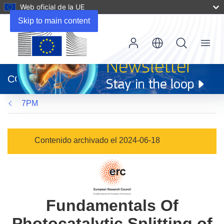
Web oficial de la UE
Skip to main content
Menu
(se
abrirá
CORDIS
en
una
7PM
nueva
ventana)
Contenido archivado el 2024-06-18
Fundamentals Of
Photocatalytic Splitting of