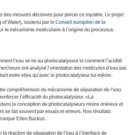
r
e
s des mesures décisives pour percer ce mystère. Le projet
d
 of Water), soutenu par le
Conseil européen de la
a
ur le mécanisme moléculaire à l’origine du processus.
n
s
u
n
ent l’eau se lie au photocatalyseur et comment l’acidité
e
 chercheurs ont analysé l’orientation des molécules d’eau par
n
, tant entre elles qu’avec le photocatalyseur lui‑même.
o
u
de notre compréhension du mécanisme de séparation de l’eau
v
renforcer l’efficacité du photocatalyseur. «La
e
dans la conception de photocatalyseurs moins onéreux et
l
rs se fait souvent par essais et erreurs. Nos résultats
l
emarque Ellen Backus.
e
f
 la réaction de séparation de l’eau à l’interface de