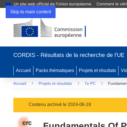
Un site web officiel de l’Union européenne
Comment le vérif
Skip to main content
(s’ouvre
dans
CORDIS - Résultats de la recherche de l’UE
une
nouvelle
fenêtre)
Accueil
Packs thématiques
Projets et résultats
Vi
Accueil
Projets et résultats
7e PC
Fundamenta
Contenu archivé le 2024-06-18
Fundamentals Of Ph