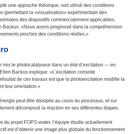
e
pté une approche théorique, soit utilisé des conditions
n
de (permettant la «visualisation» expérimentale des
ê
l normales des dispositifs commercialement applicables.
t
len Backus: «Nous avons progressé dans la compréhension
r
nements proches des conditions réelles.»
e
)
cro
r mis le photocatalyseur dans un état d’excitation — en
 Ellen Backus explique: «L’excitation consiste
 résultat de ces travaux est que la photoexcitation modifie la
t leur orientation.»
énergie peut être dissipée au cours du processus, et sur
galement décomposé la réaction en ses différentes étapes.
e du projet FOPS-water, l’équipe étudie actuellement
jectif est d’obtenir une image plus globale du fonctionnement