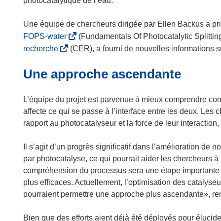
photocatalytique de l’eau.
Une équipe de chercheurs dirigée par Ellen Backus a pri
(
FOPS-water
(Fundamentals Of Photocatalytic Splitting
s
(
recherche
(CER), a fourni de nouvelles informations s
’
s
Une approche ascendante
o
’
u
o
v
u
L’équipe du projet est parvenue à mieux comprendre comm
r
v
affecte ce qui se passe à l’interface entre les deux. Les
e
r
rapport au photocatalyseur et la force de leur interaction
d
e
a
d
Il s’agit d’un progrès significatif dans l’amélioration 
n
a
par photocatalyse, ce qui pourrait aider les chercheurs à 
s
n
compréhension du processus sera une étape importante 
u
s
plus efficaces. Actuellement, l’optimisation des catalyseu
n
u
pourraient permettre une approche plus ascendante», r
e
n
n
e
Bien que des efforts aient déjà été déployés pour élucider