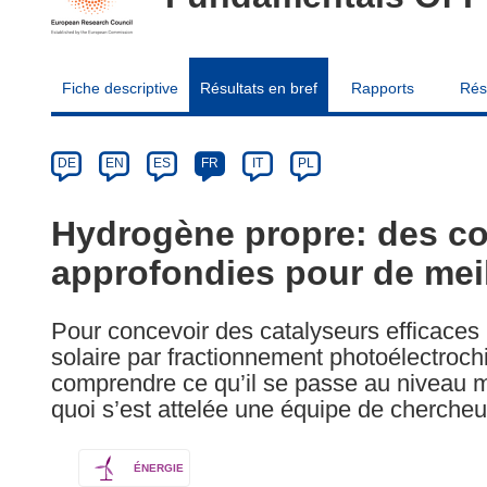
Fiche descriptive
Résultats en bref
Rapports
Rés
Article
Category
Article
DE
EN
ES
FR
IT
PL
available
in
Hydrogène propre: des c
the
approfondies pour de meil
following
languages:
Pour concevoir des catalyseurs efficaces
solaire par fractionnement photoélectroc
comprendre ce qu’il se passe au niveau mo
quoi s’est attelée une équipe de chercheu
ÉNERGIE