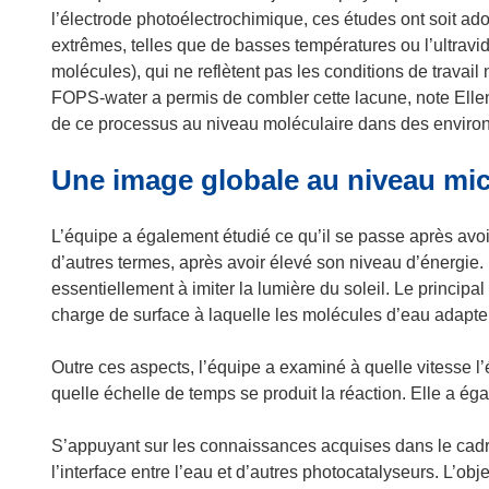
o
n
l’électrode photoélectrochimique, ces études ont soit ado
u
o
extrêmes, telles que de basses températures ou l’ultravi
v
u
molécules), qui ne reflètent pas les conditions de travai
e
v
FOPS-water a permis de combler cette lacune, note El
l
e
de ce processus au niveau moléculaire dans des environ
l
l
e
l
Une image globale au niveau mi
f
e
e
f
L’équipe a également étudié ce qu’il se passe après avoi
n
e
d’autres termes, après avoir élevé son niveau d’énergie.
ê
n
essentiellement à imiter la lumière du soleil. Le principal
t
ê
charge de surface à laquelle les molécules d’eau adapten
r
t
e
r
Outre ces aspects, l’équipe a examiné à quelle vitesse l’
)
e
quelle échelle de temps se produit la réaction. Elle a é
)
S’appuyant sur les connaissances acquises dans le cadr
l’interface entre l’eau et d’autres photocatalyseurs. L’ob