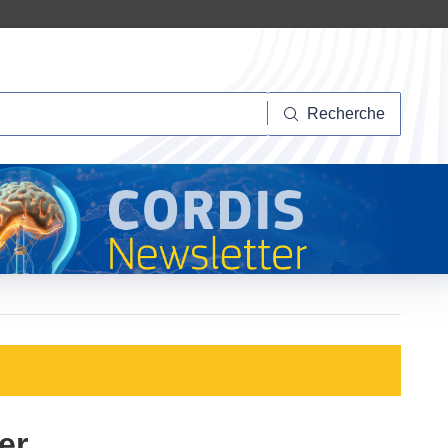
herche
Recherche
er