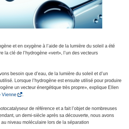
gène et en oxygène à l’aide de la lumière du soleil a été
re la clé de l’hydrogène «vert», l’un des vecteurs
vons besoin que d’eau, de la lumière du soleil et d’un
éutilisé. Lorsque l’hydrogène est ensuite utilisé pour produire
ydrogène un vecteur énergétique très propre», explique Ellen
(
de Vienne
.
s
’
tocatalyseur de référence et a fait l’objet de nombreuses
o
pendant, un demi‑siècle après sa découverte, nous avons
u
 au niveau moléculaire lors de la séparation
v