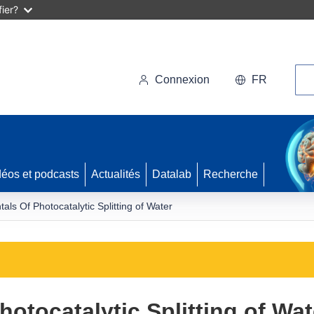
ier?
Rec
Connexion
FR
déos et podcasts
Actualités
Datalab
Recherche
ls Of Photocatalytic Splitting of Water
otocatalytic Splitting of Wat