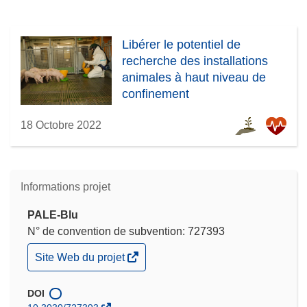
Libérer le potentiel de
recherche des installations
animales à haut niveau de
confinement
18 Octobre 2022
Informations projet
PALE-Blu
N° de convention de subvention: 727393
(s’ouvre
Site Web du projet
dans
une
nouvelle
DOI
fenêtre)