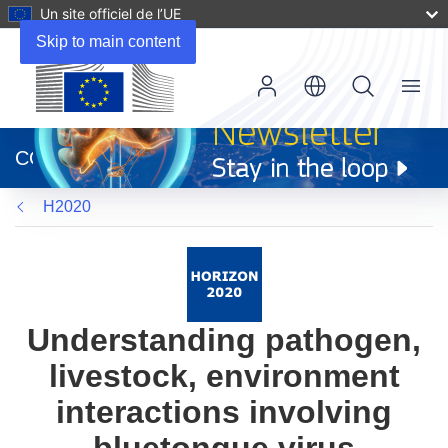
Un site officiel de l’UE
Skip to main content
Menu
(s’ouvre
dans
CORDIS
une
nouvelle
H2020
fenêtre)
Understanding pathogen,
livestock, environment
interactions involving