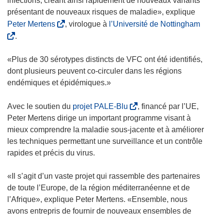
infections, créant ainsi rapidement de nouveaux variants
présentant de nouveaux risques de maladie», explique
(
(
Peter Mertens
, virologue à
l’Université de Nottingham
s
s
.
’
’
o
o
«Plus de 30 sérotypes distincts de VFC ont été identifiés,
u
u
dont plusieurs peuvent co-circuler dans les régions
v
v
endémiques et épidémiques.»
r
r
e
e
(
Avec le soutien du
projet PALE-Blu
, financé par l’UE,
d
d
s
Peter Mertens dirige un important programme visant à
a
a
’
mieux comprendre la maladie sous-jacente et à améliorer
n
n
o
les techniques permettant une surveillance et un contrôle
s
s
u
rapides et précis du virus.
u
u
v
n
n
r
«Il s’agit d’un vaste projet qui rassemble des partenaires
e
e
e
de toute l’Europe, de la région méditerranéenne et de
n
n
d
l’Afrique», explique Peter Mertens. «Ensemble, nous
o
o
a
avons entrepris de fournir de nouveaux ensembles de