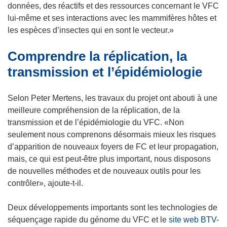
u
u
n
données, des réactifs et des ressources concernant le VFC
v
v
s
lui-même et ses interactions avec les mammifères hôtes et
e
e
u
les espèces d’insectes qui en sont le vecteur.»
l
l
n
l
l
Comprendre la réplication, la
e
e
e
n
transmission et l’épidémiologie
f
f
o
e
e
u
Selon Peter Mertens, les travaux du projet ont abouti à une
n
n
v
meilleure compréhension de la réplication, de la
ê
ê
e
transmission et de l’épidémiologie du VFC. «Non
t
t
l
seulement nous comprenons désormais mieux les risques
r
r
l
d’apparition de nouveaux foyers de FC et leur propagation,
e
e
e
mais, ce qui est peut-être plus important, nous disposons
)
)
f
de nouvelles méthodes et de nouveaux outils pour les
e
contrôler», ajoute-t-il.
n
ê
Deux développements importants sont les technologies de
t
séquençage rapide du génome du VFC et le
site web BTV-
r