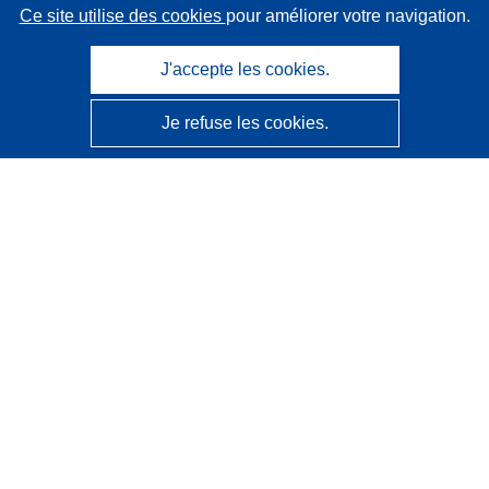
Ce site utilise des cookies
pour améliorer votre navigation.
J'accepte les cookies.
Je refuse les cookies.
CORDIS - Résultats de la recherche de l’UE
Ce site web est géré par l'
Office des publications de
l’Union européenne
Accessibilité
Classification semi-automatique des projets - Avis sur
l’explicabilité
Contactez nous
Contacter notre Help Desk