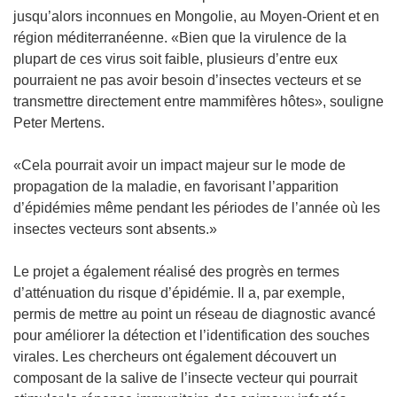
e
jusqu’alors inconnues en Mongolie, au Moyen-Orient et en
l
région méditerranéenne. «Bien que la virulence de la
l
plupart de ces virus soit faible, plusieurs d’entre eux
e
pourraient ne pas avoir besoin d’insectes vecteurs et se
f
transmettre directement entre mammifères hôtes», souligne
e
Peter Mertens.
n
ê
«Cela pourrait avoir un impact majeur sur le mode de
t
propagation de la maladie, en favorisant l’apparition
r
d’épidémies même pendant les périodes de l’année où les
e
insectes vecteurs sont absents.»
)
Le projet a également réalisé des progrès en termes
d’atténuation du risque d’épidémie. Il a, par exemple,
permis de mettre au point un réseau de diagnostic avancé
pour améliorer la détection et l’identification des souches
virales. Les chercheurs ont également découvert un
composant de la salive de l’insecte vecteur qui pourrait