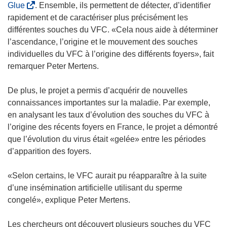
(
Glue
. Ensemble, ils permettent de détecter, d’identifier
e
s
rapidement et de caractériser plus précisément les
)
’
différentes souches du VFC. «Cela nous aide à déterminer
o
l’ascendance, l’origine et le mouvement des souches
u
individuelles du VFC à l’origine des différents foyers», fait
v
remarquer Peter Mertens.
r
e
De plus, le projet a permis d’acquérir de nouvelles
d
connaissances importantes sur la maladie. Par exemple,
a
en analysant les taux d’évolution des souches du VFC à
n
l’origine des récents foyers en France, le projet a démontré
s
que l’évolution du virus était «gelée» entre les périodes
u
d’apparition des foyers.
n
e
«Selon certains, le VFC aurait pu réapparaître à la suite
n
d’une insémination artificielle utilisant du sperme
o
congelé», explique Peter Mertens.
u
v
Les chercheurs ont découvert plusieurs souches du VFC