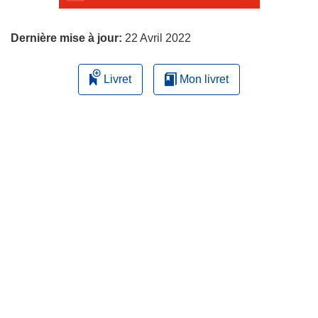
page
Dernière mise à jour:
22 Avril 2022
Livret
Mon livret