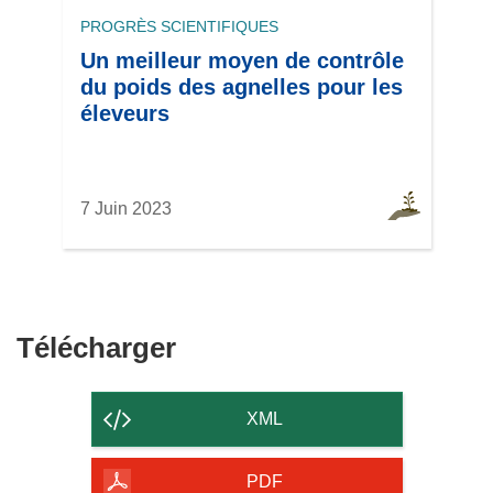
PROGRÈS SCIENTIFIQUES
Un meilleur moyen de contrôle
du poids des agnelles pour les
éleveurs
7 Juin 2023
Télécharger
Télécharger
le
contenu
XML
de
la
PDF