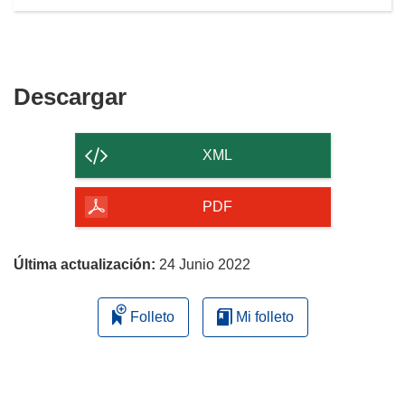
Descargar
Descargar
el
contenido
XML
de
la
PDF
página
Última actualización:
24 Junio 2022
Folleto
Mi folleto