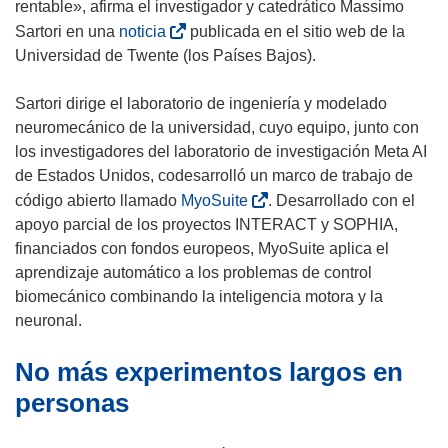
rentable», afirma el investigador y catedrático Massimo
(
Sartori en una
noticia
publicada en el sitio web de la
s
Universidad de Twente (los Países Bajos).
e
a
Sartori dirige el laboratorio de ingeniería y modelado
b
neuromecánico de la universidad, cuyo equipo, junto con
r
los investigadores del laboratorio de investigación Meta AI
i
de Estados Unidos, codesarrolló un marco de trabajo de
r
(
código abierto llamado
MyoSuite
. Desarrollado con el
á
s
apoyo parcial de los proyectos INTERACT y SOPHIA,
e
e
financiados con fondos europeos, MyoSuite aplica el
n
a
aprendizaje automático a los problemas de control
u
b
biomecánico combinando la inteligencia motora y la
n
r
neuronal.
a
i
No más experimentos largos en
n
r
u
á
personas
e
e
v
n