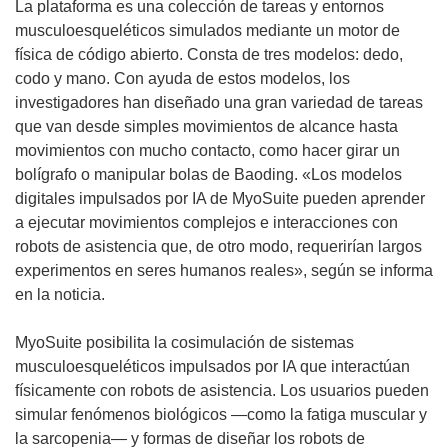
La plataforma es una colección de tareas y entornos
a
u
musculoesqueléticos simulados mediante un motor de
v
n
física de código abierto. Consta de tres modelos: dedo,
e
a
codo y mano. Con ayuda de estos modelos, los
n
n
investigadores han diseñado una gran variedad de tareas
t
u
que van desde simples movimientos de alcance hasta
a
e
movimientos con mucho contacto, como hacer girar un
n
v
bolígrafo o manipular bolas de Baoding. «Los modelos
a
a
digitales impulsados por IA de MyoSuite pueden aprender
)
v
a ejecutar movimientos complejos e interacciones con
e
robots de asistencia que, de otro modo, requerirían largos
n
experimentos en seres humanos reales», según se informa
t
en la noticia.
a
n
MyoSuite posibilita la cosimulación de sistemas
a
musculoesqueléticos impulsados por IA que interactúan
)
físicamente con robots de asistencia. Los usuarios pueden
simular fenómenos biológicos —como la fatiga muscular y
la sarcopenia— y formas de diseñar los robots de