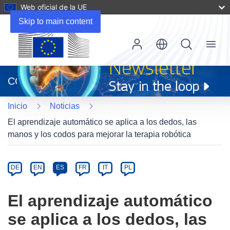
Web oficial de la UE
Skip to main content
Menu
(se
abrirá
CORDIS
en
una
Inicio
Noticias
nueva
ventana)
El aprendizaje automático se aplica a los dedos, las
manos y los codos para mejorar la terapia robótica
Article
Category
Article
DE
EN
ES
FR
IT
PL
available
in
El aprendizaje automático
the
se aplica a los dedos, las
following
languages: