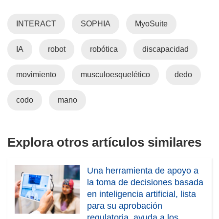
b
a
r
b
INTERACT
SOPHIA
MyoSuite
i
r
r
i
IA
robot
robótica
discapacidad
á
r
e
á
n
e
movimiento
musculoesquelético
dedo
u
n
n
u
codo
mano
a
n
n
a
u
n
Explora otros artículos similares
e
u
v
e
a
v
Una herramienta de apoyo a
v
a
la toma de decisiones basada
e
v
en inteligencia artificial, lista
n
e
para su aprobación
t
n
regulatoria, ayuda a los