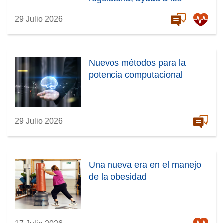
a
t
médicos a identificar el riesgo
n
29 Julio 2026
a
de demencia de forma
a
n
temprana
)
a
)
Nuevos métodos para la
potencia computacional
29 Julio 2026
Una nueva era en el manejo
de la obesidad