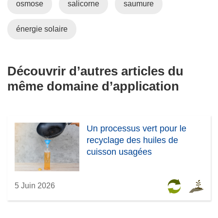
e
e
e
u
osmose
salicorne
saumure
f
l
n
n
e
l
o
e
énergie solaire
n
e
u
n
ê
f
v
o
t
e
e
u
Découvrir d’autres articles du
r
n
l
v
même domaine d’application
e
ê
l
e
)
t
e
l
r
f
l
e
e
e
Un processus vert pour le
)
n
f
recyclage des huiles de
ê
e
cuisson usagées
t
n
r
ê
e
t
5 Juin 2026
)
r
e
)