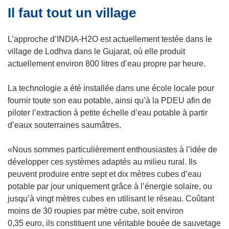
Il faut tout un village
l
r
e
e
f
d
L’approche d’INDIA-H2O est actuellement testée dans le
e
a
village de Lodhva dans le Gujarat, où elle produit
n
n
actuellement environ 800 litres d’eau propre par heure.
ê
s
t
u
La technologie a été installée dans une école locale pour
r
n
fournir toute son eau potable, ainsi qu’à la PDEU afin de
e
e
piloter l’extraction à petite échelle d’eau potable à partir
)
n
d’eaux souterraines saumâtres.
o
u
«Nous sommes particulièrement enthousiastes à l’idée de
v
développer ces systèmes adaptés au milieu rural. Ils
e
peuvent produire entre sept et dix mètres cubes d’eau
l
potable par jour uniquement grâce à l’énergie solaire, ou
l
jusqu’à vingt mètres cubes en utilisant le réseau. Coûtant
e
moins de 30 roupies par mètre cube, soit environ
f
0,35 euro, ils constituent une véritable bouée de sauvetage