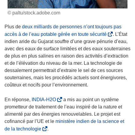
© paltu/stock.adobe.com
Plus de
deux milliards de personnes n’ont toujours pas
(
accès à de l’eau potable gérée en toute sécurité
. L’État
s
indien aride du Gujarat souffre d’une grave pénurie d’eau,
’
avec des eaux de surface limitées et des eaux souterraines
o
de plus en plus salines en raison des activités d’extraction
u
et de l’élévation du niveau de la mer. La technologie de
v
dessalement permettrait d’extraire le sel de ces sources
r
souterraines, mais les procédés actuels sont énergivores,
e
coûteux et nocifs pour l’environnement.
d
a
(
En réponse,
INDIA-H2O
a mis au point un système
n
s
prometteur de traitement de l’eau inspiré de la nature et
s
’
alimenté par des énergies renouvelables. Le projet est
u
o
cofinancé par l’UE et le
ministère indien de la science et
n
u
(
de la technologie
.
e