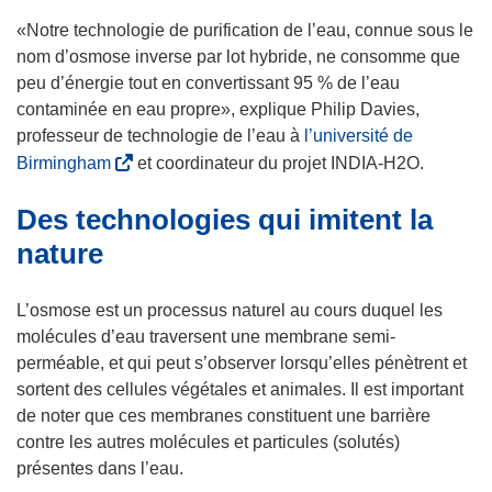
v
s
n
r
’
«Notre technologie de purification de l’eau, connue sous le
o
e
o
nom d’osmose inverse par lot hybride, ne consomme que
u
d
u
peu d’énergie tout en convertissant 95 % de l’eau
v
a
v
contaminée en eau propre», explique Philip Davies,
e
n
r
professeur de technologie de l’eau à
l’université de
l
s
e
(
Birmingham
et coordinateur du projet INDIA-H2O.
l
u
d
s
e
n
Des technologies qui imitent la
a
’
f
e
n
o
nature
e
n
s
u
n
o
u
v
L’osmose est un processus naturel au cours duquel les
ê
u
n
r
molécules d’eau traversent une membrane semi-
t
v
e
e
perméable, et qui peut s’observer lorsqu’elles pénètrent et
r
e
n
d
sortent des cellules végétales et animales. Il est important
e
l
o
a
de noter que ces membranes constituent une barrière
)
l
u
n
contre les autres molécules et particules (solutés)
e
v
s
présentes dans l’eau.
f
e
u