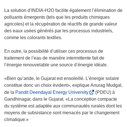
u
’
v
o
La solution d’INDIA-H2O facilite également l’élimination de
e
u
polluants émergents (tels que les produits chimiques
l
v
agricoles) et la récupération de réactifs de grande valeur
l
r
des eaux usées générés par les processus industriels,
e
e
comme les colorants textiles.
f
d
e
a
En outre, la possibilité d’utiliser ces processus de
n
n
traitement de l’eau de manière intermittente fait de
ê
s
l’énergie renouvelable une source d’énergie idéale.
t
u
r
n
«Bien qu’aride, le Gujarat est ensoleillé. L’énergie solaire
e
e
constitue donc un choix évident», explique Anurag Mudgal,
)
n
(
de la
Pandit Deendayal Energy University
(PDEU) à
o
s
Gandhinagar, dans le Gujarat. «La conception compacte
u
’
du système est adaptée aux communautés rurales dont les
v
o
moyens de subsistance sont menacés par le changement
e
u
climatique.»
l
v