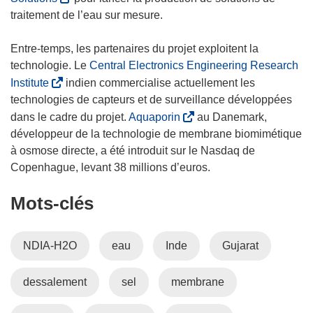
n
u
s
traitement de l’eau sur mesure.
e
v
’
n
r
o
Entre-temps, les partenaires du projet exploitent la
o
e
u
technologie. Le
Central Electronics Engineering Research
u
d
v
(
Institute
indien commercialise actuellement les
v
a
r
s
technologies de capteurs et de surveillance développées
e
n
e
’
(
dans le cadre du projet.
Aquaporin
au Danemark,
l
s
d
o
s
développeur de la technologie de membrane biomimétique
l
u
a
u
’
à osmose directe, a été introduit sur le Nasdaq de
e
n
n
v
o
Copenhague, levant 38 millions d’euros.
f
e
s
r
u
e
n
u
Mots‑clés
e
v
n
o
n
d
r
ê
u
e
a
e
NDIA-H2O
eau
Inde
Gujarat
t
v
n
n
d
r
e
o
s
a
e
l
dessalement
u
sel
membrane
u
n
)
l
v
n
s