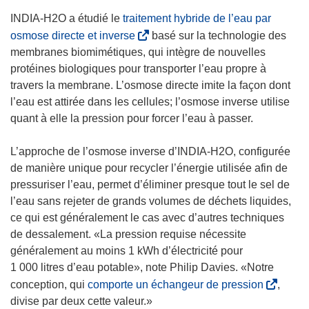
e
l
n
INDIA-H2O a étudié le
traitement hybride de l’eau par
n
l
e
(
osmose directe et inverse
basé sur la technologie des
ê
e
n
s
membranes biomimétiques, qui intègre de nouvelles
t
f
o
’
protéines biologiques pour transporter l’eau propre à
r
e
u
o
travers la membrane. L’osmose directe imite la façon dont
e
n
v
u
l’eau est attirée dans les cellules; l’osmose inverse utilise
)
ê
e
v
quant à elle la pression pour forcer l’eau à passer.
t
l
r
r
l
e
L’approche de l’osmose inverse d’INDIA-H2O, configurée
e
e
d
de manière unique pour recycler l’énergie utilisée afin de
)
f
a
pressuriser l’eau, permet d’éliminer presque tout le sel de
e
n
l’eau sans rejeter de grands volumes de déchets liquides,
n
s
ce qui est généralement le cas avec d’autres techniques
ê
u
de dessalement. «La pression requise nécessite
t
n
généralement au moins 1 kWh d’électricité pour
r
e
1 000 litres d’eau potable», note Philip Davies. «Notre
e
n
(
conception, qui
comporte un échangeur de pression
,
)
o
s
divise par deux cette valeur.»