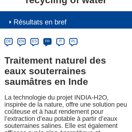
recycling of water
Résultats en bref
Article
Category
Article
DE
EN
ES
FR
IT
PL
available
in
Traitement naturel des
the
eaux souterraines
following
languages:
saumâtres en Inde
La technologie du projet INDIA-H2O,
inspirée de la nature, offre une solution peu
coûteuse et à haut rendement pour
l’extraction d’eau potable à partir d’eaux
souterraines salines. Elle est également