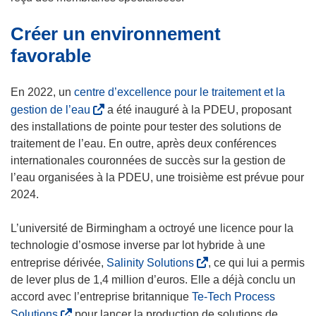
Créer un environnement
favorable
En 2022, un
centre d’excellence pour le traitement et la
(
gestion de l’eau
a été inauguré à la PDEU, proposant
s
des installations de pointe pour tester des solutions de
’
traitement de l’eau. En outre, après deux conférences
o
internationales couronnées de succès sur la gestion de
u
l’eau organisées à la PDEU, une troisième est prévue pour
v
2024.
r
e
L’université de Birmingham a octroyé une licence pour la
d
technologie d’osmose inverse par lot hybride à une
a
(
entreprise dérivée,
Salinity Solutions
, ce qui lui a permis
n
s
de lever plus de 1,4 million d’euros. Elle a déjà conclu un
s
’
accord avec l’entreprise britannique
Te-Tech Process
u
o
(
Solutions
pour lancer la production de solutions de