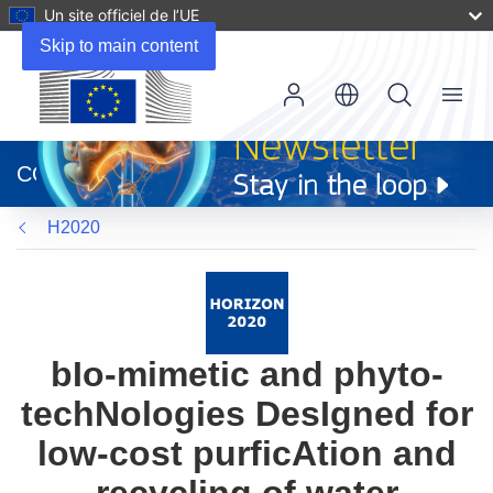
Un site officiel de l’UE
Skip to main content
Menu
(s’ouvre
dans
CORDIS
une
nouvelle
H2020
fenêtre)
bIo-mimetic and phyto-
techNologies DesIgned for
low-cost purficAtion and