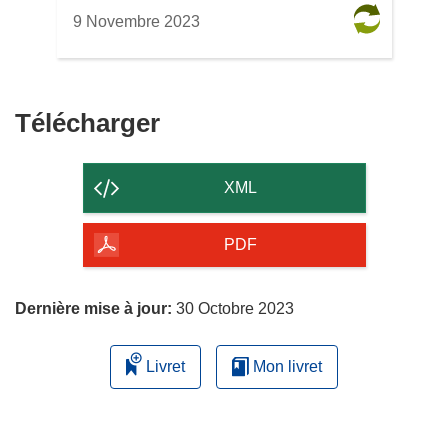
9 Novembre 2023
Télécharger
Télécharger
le
contenu
XML
de
la
PDF
page
Dernière mise à jour:
30 Octobre 2023
Livret
Mon livret