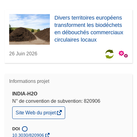
Divers territoires européens
transforment les biodéchets
en débouchés commerciaux
circulaires locaux
26 Juin 2026
Informations projet
INDIA-H2O
N° de convention de subvention: 820906
(s’ouvre
Site Web du projet
dans
une
nouvelle
DOI
fenêtre)
10.3030/820906