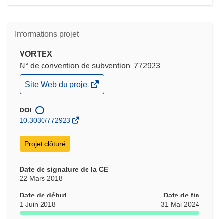
Informations projet
VORTEX
N° de convention de subvention: 772923
(s’ouvre
Site Web du projet
dans
une
nouvelle
DOI
fenêtre)
10.3030/772923
Projet clôturé
Date de signature de la CE
22 Mars 2018
Date de début
Date de fin
1 Juin 2018
31 Mai 2024