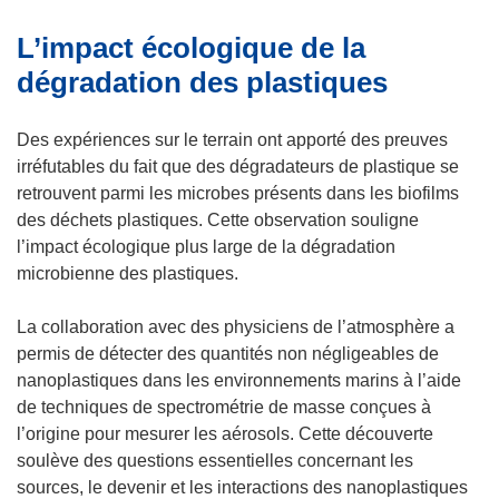
u
o
L’impact écologique de la
v
u
e
v
dégradation des plastiques
l
e
l
l
Des expériences sur le terrain ont apporté des preuves
e
l
irréfutables du fait que des dégradateurs de plastique se
f
e
retrouvent parmi les microbes présents dans les biofilms
e
f
des déchets plastiques. Cette observation souligne
n
e
l’impact écologique plus large de la dégradation
ê
n
microbienne des plastiques.
t
ê
r
t
La collaboration avec des physiciens de l’atmosphère a
e
r
permis de détecter des quantités non négligeables de
)
e
nanoplastiques dans les environnements marins à l’aide
)
de techniques de spectrométrie de masse conçues à
l’origine pour mesurer les aérosols. Cette découverte
soulève des questions essentielles concernant les
sources, le devenir et les interactions des nanoplastiques