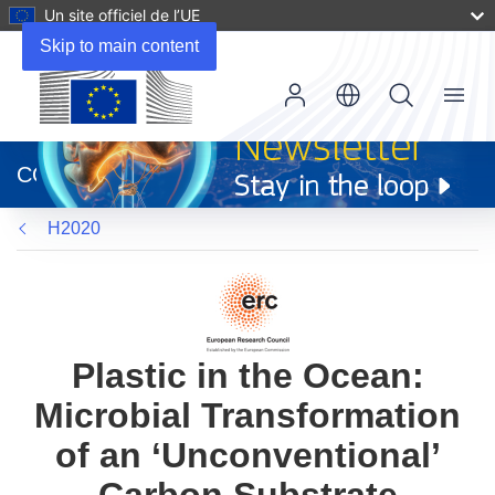
Un site officiel de l’UE
Skip to main content
Menu
(s’ouvre
dans
CORDIS
une
nouvelle
H2020
fenêtre)
Plastic in the Ocean:
Microbial Transformation
of an ‘Unconventional’