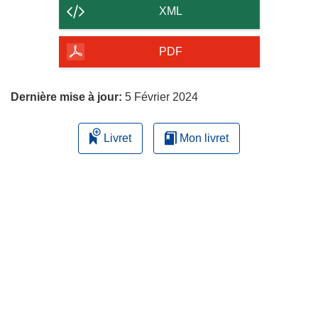
contenu
XML
de
la
PDF
page
Dernière mise à jour:
5 Février 2024
Livret
Mon livret