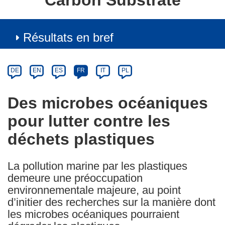
Carbon Substrate
Résultats en bref
Article
Category
Article
DE
EN
ES
FR
IT
PL
available
in
Des microbes océaniques
the
pour lutter contre les
following
languages:
déchets plastiques
La pollution marine par les plastiques
demeure une préoccupation
environnementale majeure, au point
d’initier des recherches sur la manière dont
les microbes océaniques pourraient