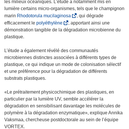
les milieux océaniques. L’étude a notamment mis en
lumière certains micro-organismes, tels que le champignon
(
marin
Rhodotorula mucilaginosa
, qui dégrade
s
(
efficacement le
polyéthylène
, apportant ainsi une
’
s
démonstration tangible de la dégradation microbienne du
o
’
plastique.
u
o
v
u
L’étude a également révélé des communautés
r
v
microbiennes distinctes associées à différents types de
e
r
plastique, ce qui indique un mode de colonisation sélectif
d
e
et une préférence pour la dégradation de différents
a
d
substrats plastiques.
n
a
s
n
«Le prétraitement physicochimique des plastiques, en
u
s
particulier par la lumière UV, semble accélérer la
n
u
dégradation en sensibilisant davantage les molécules de
e
n
polymère à la dégradation enzymatique», explique Annika
n
e
Vaksmaa, chercheuse postdoctorale au sein de l’équipe
o
n
VORTEX.