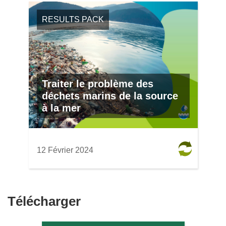
RESULTS PACK
Traiter le problème des
déchets marins de la source
à la mer
12 Février 2024
Télécharger
Télécharger
le