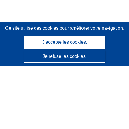
Ce site utilise des cookies
pour améliorer votre navigation.
J'accepte les cookies.
Je refuse les cookies.
CORDIS - Résultats de la recherche de l’UE
Ce site web est géré par l'
Office des publications de
l’Union européenne
Accessibilité
Classification semi-automatique des projets - Avis sur
l’explicabilité