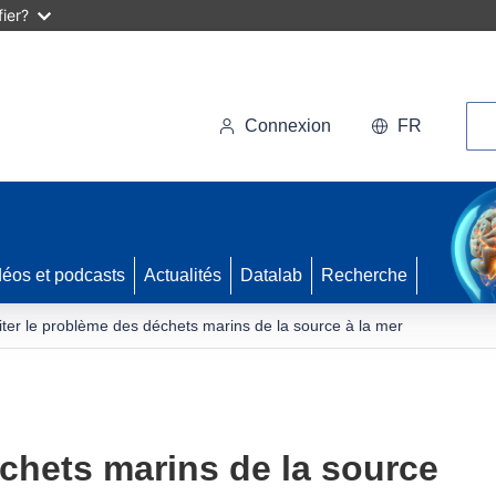
ier?
Rec
Connexion
FR
déos et podcasts
Actualités
Datalab
Recherche
iter le problème des déchets marins de la source à la mer
échets marins de la source