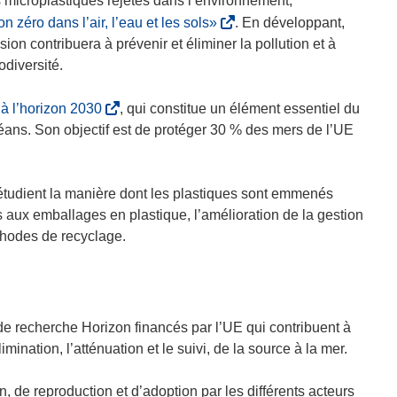
 microplastiques rejetés dans l’environnement,
’
(
n zéro dans l’air, l’eau et les sols»
. En développant,
o
s
on contribuera à prévenir et éliminer la pollution et à
u
’
odiversité.
v
o
r
u
(
 à l’horizon 2030
, qui constitue un élément essentiel du
e
v
s
céans. Son objectif est de protéger 30 % des mers de l’UE
d
r
’
a
e
o
n
d
u
 étudient la manière dont les plastiques sont emmenés
s
a
v
s aux emballages en plastique, l’amélioration de la gestion
u
n
r
thodes de recyclage.
n
s
e
e
u
d
n
n
a
o
e
n
 recherche Horizon financés par l’UE qui contribuent à
u
n
s
mination, l’atténuation et le suivi, de la source à la mer.
v
o
u
e
u
n
n, de reproduction et d’adoption par les différents acteurs