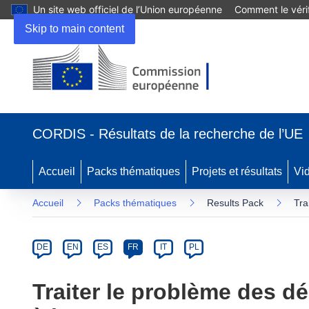
Un site web officiel de l’Union européenne
Comment le vérif
Skip to main content
(s’ouvre
dans
CORDIS - Résultats de la recherche de l’UE
une
nouvelle
fenêtre)
Accueil
Packs thématiques
Projets et résultats
Vi
Accueil
Packs thématiques
Results Pack
Tra
Article
Category
Article
DE
EN
ES
FR
IT
PL
available
in
Traiter le problème des d
the