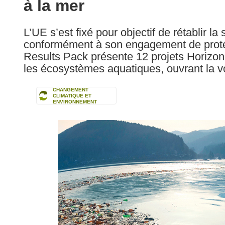
à la mer
following
languages:
L’UE s’est fixé pour objectif de rétablir l
conformément à son engagement de protége
Results Pack présente 12 projets Horizon 
les écosystèmes aquatiques, ouvrant la vo
CHANGEMENT
CLIMATIQUE ET
ENVIRONNEMENT