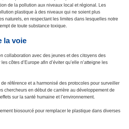
l
v
e
n de la pollution aux niveaux local et régional. Les
l
e
n
pollution plastique à des niveaux qui ne soient plus
e
l
o
 naturels, en respectant les limites dans lesquelles notre
f
l
u
xempt de toute substance toxique.
e
e
v
n
f
e
 la voie
ê
e
l
t
n
l
 en collaboration avec des jeunes et des citoyens des
r
ê
e
 les côtes d’Europe afin d’éviter qu’elle n’atteigne les
e
t
f
)
r
e
e
n
de référence et a harmonisé des protocoles pour surveiller
)
ê
s chercheurs en début de carrière au développement de
t
effets sur la santé humaine et l’environnement.
r
e
rement biosourcé pour remplacer le plastique dans diverses
)