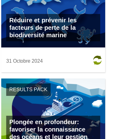
e
n
Réduire et prévenir les
o
facteurs de perte de la
u
biodiversité marine
v
e
l
l
31 Octobre 2024
e
f
e
n
RESULTS PACK
ê
t
r
e
Plongée en profondeur:
)
favoriser la connaissance
des océans et leur gestion