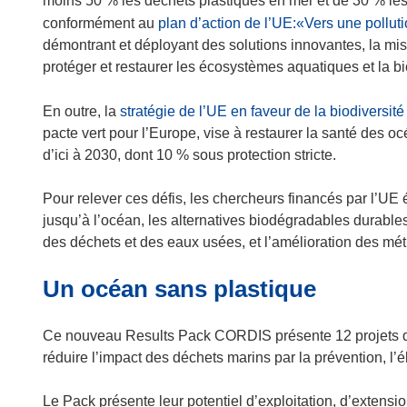
moins 50 % les déchets plastiques en mer et de 30 % les
conformément au
plan d’action de l’UE:«Vers une pollutio
démontrant et déployant des solutions innovantes, la missi
protéger et restaurer les écosystèmes aquatiques et la bi
En outre, la
stratégie de l’UE en faveur de la biodiversité
pacte vert pour l’Europe, vise à restaurer la santé des o
d’ici à 2030, dont 10 % sous protection stricte.
Pour relever ces défis, les chercheurs financés par l’UE
jusqu’à l’océan, les alternatives biodégradables durable
des déchets et des eaux usées, et l’amélioration des mé
Un océan sans plastique
Ce nouveau Results Pack CORDIS présente 12 projets de
réduire l’impact des déchets marins par la prévention, l’éli
Le Pack présente leur potentiel d’exploitation, d’extensio