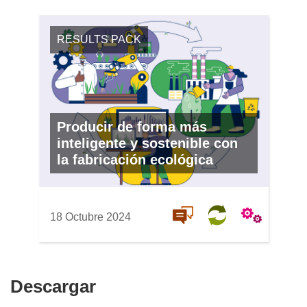
RESULTS PACK
Producir de forma más
inteligente y sostenible con
la fabricación ecológica
18 Octubre 2024
Descargar
Descargar
el