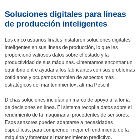
n
a
Soluciones digitales para líneas
a
n
)
u
de producción inteligentes
e
v
Los cinco usuarios finales instalaron soluciones digitales
a
inteligentes en sus líneas de producción, lo que les
v
proporcionó valiosos datos sobre el estado y la
e
productividad de sus máquinas. «Intentamos encontrar un
n
equilibrio entre ayudar a los fabricantes con sus problemas
t
cotidianos y ocuparnos también de aspectos más
a
estratégicos del mantenimiento», afirma Peschl.
n
a
Dichas soluciones incluían un marco de apoyo a la toma
)
de decisiones en línea. El sistema recopila datos sobre el
rendimiento de la maquinaria, procedentes de sensores.
Esos sensores pueden adaptarse a necesidades
específicas, para comprender mejor el rendimiento de la
máquina y fomentar el mantenimiento predictivo.