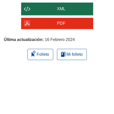
contenido
XML
de
la
PDF
página
Última actualización:
16 Febrero 2024
Folleto
Mi folleto