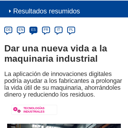
Resultados resumidos
Article
Category
Article
DE
EN
ES
FR
IT
PL
available
in
Dar una nueva vida a la
the
maquinaria industrial
following
languages:
La aplicación de innovaciones digitales
podría ayudar a los fabricantes a prolongar
la vida útil de su maquinaria, ahorrándoles
dinero y reduciendo los residuos.
TECNOLOGÍAS
INDUSTRIALES