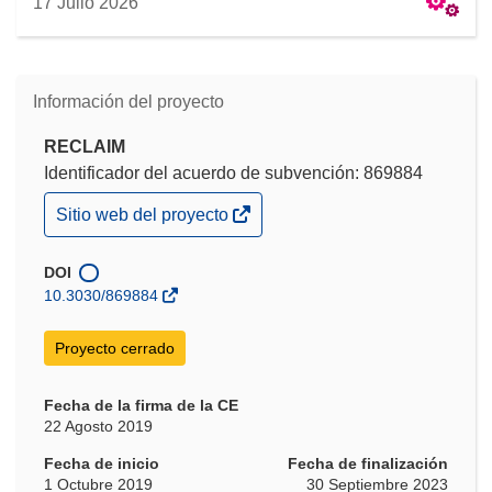
17 Julio 2026
Información del proyecto
RECLAIM
Identificador del acuerdo de subvención: 869884
(se
Sitio web del proyecto
abrirá
en
una
DOI
nueva
10.3030/869884
ventana)
Proyecto cerrado
Fecha de la firma de la CE
22 Agosto 2019
Fecha de inicio
Fecha de finalización
1 Octubre 2019
30 Septiembre 2023