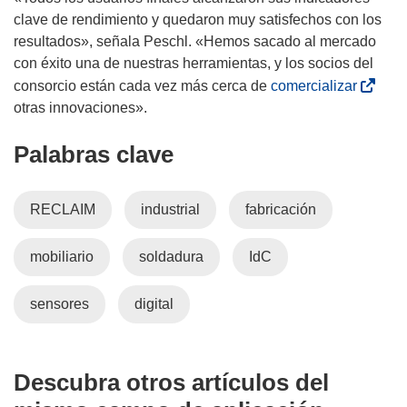
clave de rendimiento y quedaron muy satisfechos con los
resultados», señala Peschl. «Hemos sacado al mercado
con éxito una de nuestras herramientas, y los socios del
(
consorcio están cada vez más cerca de
comercializar
s
otras innovaciones».
e
Palabras clave
a
b
r
RECLAIM
industrial
fabricación
i
r
mobiliario
soldadura
IdC
á
e
n
sensores
digital
u
n
a
Descubra otros artículos del
n