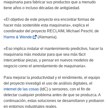
r
maquinaria para fabricar sus productos que a menudo
i
tiene años o incluso décadas de antigüedad.
r
á
«El objetivo de este proyecto era encontrar formas de
e
hacer más sostenible esta maquinaria», explica el
n
coordinador del proyecto RECLAIM, Michael Peschl, de
u
(
Harms & Wende
(Alemania).
n
s
a
e
«Eso implica instalar el mantenimiento predictivo, hacer la
n
a
maquinaria más modular para que sea más fácil
u
b
intercambiar piezas, y pensar en nuevos modelos de
e
r
negocio como el arrendamiento de maquinaria».
v
i
a
r
Para mejorar la productividad y el rendimiento, el equipo
v
á
del proyecto investigó el uso de análisis digitales, el
e
e
internet de las cosas
(IdC) y sensores, con el fin de
n
n
detectar cualquier problema antes de que se produzca. A
t
u
continuación, estas soluciones se desarrollaron y probaron
a
n
en entornos industriales reales.