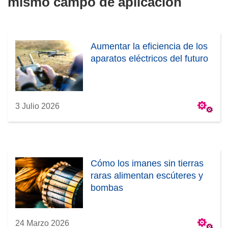
mismo campo de aplicación
u
e
v
a
Aumentar la eficiencia de los
v
aparatos eléctricos del futuro
e
n
t
a
3 Julio 2026
n
a
)
Cómo los imanes sin tierras
raras alimentan escúteres y
bombas
24 Marzo 2026