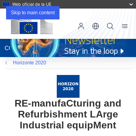
Web oficial de la UE
Skip to main content
Menu
(se
abrirá
CORDIS
en
una
Horizonte 2020
nueva
ventana)
RE-manufaCturing and
Refurbishment LArge
Industrial equipMent