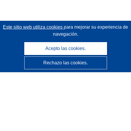
Este sitio web utiliza cookies
para mejorar su experiencia de
navegación.
Acepto las cookies.
Rechazo las cookies.
CORDIS - Resultados de investigaciones de la UE
La
Oficina de Publicaciones de la Unión Europea
gestiona este sitio web.
Accesibilidad
Clasificación semiautomática de proyectos - Declaración
de explicabilidad