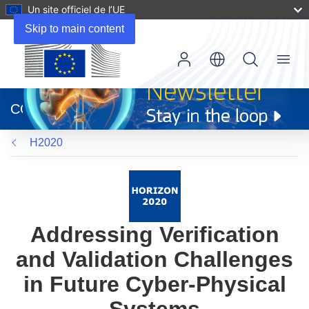
Un site officiel de l’UE
Skip to main content
Menu
(s’ouvre
dans
CORDIS
une
nouvelle
H2020
fenêtre)
Addressing Verification
and Validation Challenges
in Future Cyber-Physical