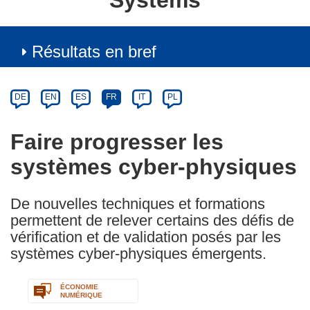
Systems
Résultats en bref
Article
Category
Article
DE
EN
ES
FR
IT
PL
available
in
Faire progresser les
the
systèmes cyber-physiques
following
languages:
De nouvelles techniques et formations
permettent de relever certains des défis de
vérification et de validation posés par les
systèmes cyber-physiques émergents.
ÉCONOMIE
NUMÉRIQUE