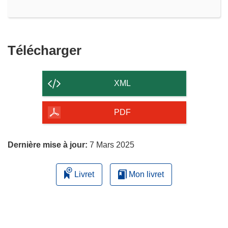
Télécharger
Télécharger
le
contenu
XML
de
la
PDF
page
Dernière mise à jour:
7 Mars 2025
Livret
Mon livret