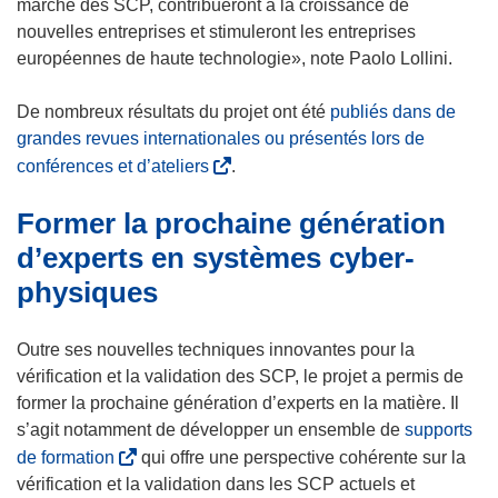
e
marché des SCP, contribueront à la croissance de
n
nouvelles entreprises et stimuleront les entreprises
ê
européennes de haute technologie», note Paolo Lollini.
t
r
De nombreux résultats du projet ont été
publiés dans de
e
grandes revues internationales ou présentés lors de
)
(
conférences et d’ateliers
.
s
Former la prochaine génération
’
o
d’experts en systèmes cyber-
u
physiques
v
r
Outre ses nouvelles techniques innovantes pour la
e
vérification et la validation des SCP, le projet a permis de
d
former la prochaine génération d’experts en la matière. Il
a
s’agit notamment de développer un ensemble de
supports
n
(
de formation
qui offre une perspective cohérente sur la
s
s
vérification et la validation dans les SCP actuels et
u