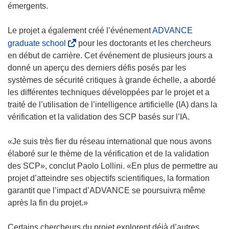
’
émergents.
n
o
e
u
Le projet a également créé l’événement
n
ADVANCE
v
(
o
graduate school
pour les doctorants et les chercheurs
r
s
u
en début de carrière. Cet événement de plusieurs jours a
e
’
v
donné un aperçu des derniers défis posés par les
d
o
e
systèmes de sécurité critiques à grande échelle, a abordé
a
u
l
les différentes techniques développées par le projet et a
n
v
l
traité de l’utilisation de l’intelligence artificielle (IA) dans la
s
r
e
vérification et la validation des SCP basés sur l’IA.
u
e
f
n
d
e
«Je suis très fier du réseau international que nous avons
e
a
n
élaboré sur le thème de la vérification et de la validation
n
n
ê
des SCP», conclut Paolo Lollini. «En plus de permettre au
o
s
t
projet d’atteindre ses objectifs scientifiques, la formation
u
u
r
garantit que l’impact d’ADVANCE se poursuivra même
v
n
e
après la fin du projet.»
e
e
)
l
n
Certains chercheurs du projet explorent déjà d’autres