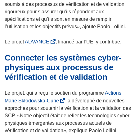
u
soumis à des processus de vérification et de validation
n
rigoureux pour s’assurer qu’ils répondent aux
e
spécifications et qu’ils sont en mesure de remplir
n
l’utilisation et les objectifs prévus», ajoute Paolo Lollini.
o
u
(
Le projet
ADVANCE
, financé par l’UE, y contribue.
v
s
Connecter les systèmes cyber-
e
’
l
o
physiques aux processus de
l
u
vérification et de validation
e
v
f
r
Le projet, qui a reçu le soutien du programme
Actions
e
e
(
n
Marie Skłodowska-Curie
d
, a développé de nouvelles
s
ê
approches pour soutenir la vérification et la validation des
a
’
t
SCP. «Notre objectif était de relier les technologies cyber-
n
o
r
physiques émergentes aux processus actuels de
s
u
e
vérification et de validation», explique Paolo Lollini.
u
v
)
n