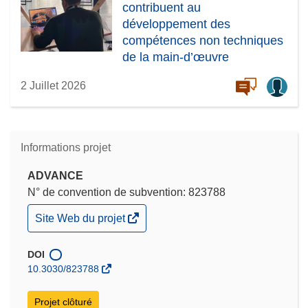
contribuent au
développement des
compétences non techniques
de la main-d’œuvre
européenne
2 Juillet 2026
Informations projet
ADVANCE
N° de convention de subvention: 823788
(s’ouvre
Site Web du projet
dans
une
nouvelle
DOI
fenêtre)
10.3030/823788
Projet clôturé