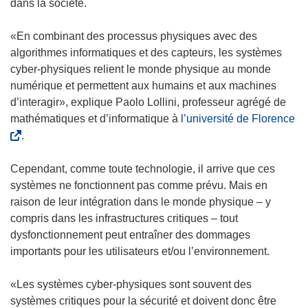
dans la société.
«En combinant des processus physiques avec des
algorithmes informatiques et des capteurs, les systèmes
cyber-physiques relient le monde physique au monde
numérique et permettent aux humains et aux machines
d’interagir», explique Paolo Lollini, professeur agrégé de
(
mathématiques et d’informatique à
l’université de Florence
s
.
’
o
Cependant, comme toute technologie, il arrive que ces
u
systèmes ne fonctionnent pas comme prévu. Mais en
v
raison de leur intégration dans le monde physique – y
r
compris dans les infrastructures critiques – tout
e
dysfonctionnement peut entraîner des dommages
d
importants pour les utilisateurs et/ou l’environnement.
a
n
«Les systèmes cyber-physiques sont souvent des
s
systèmes critiques pour la sécurité et doivent donc être