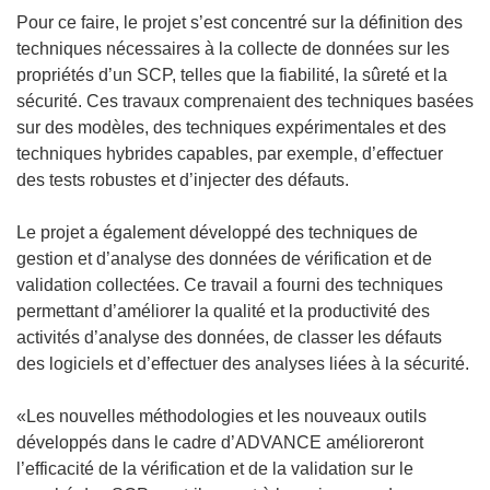
r
Pour ce faire, le projet s’est concentré sur la définition des
e
e
techniques nécessaires à la collecte de données sur les
n
d
propriétés d’un SCP, telles que la fiabilité, la sûreté et la
o
a
sécurité. Ces travaux comprenaient des techniques basées
u
n
sur des modèles, des techniques expérimentales et des
v
s
techniques hybrides capables, par exemple, d’effectuer
e
u
des tests robustes et d’injecter des défauts.
l
n
l
e
Le projet a également développé des techniques de
e
n
gestion et d’analyse des données de vérification et de
f
o
validation collectées. Ce travail a fourni des techniques
e
u
permettant d’améliorer la qualité et la productivité des
n
v
activités d’analyse des données, de classer les défauts
ê
e
des logiciels et d’effectuer des analyses liées à la sécurité.
t
l
r
l
«Les nouvelles méthodologies et les nouveaux outils
e
e
développés dans le cadre d’ADVANCE amélioreront
)
f
l’efficacité de la vérification et de la validation sur le