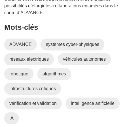
l
o
possibilités d’élargir les collaborations entamées dans le
e
u
cadre d’ADVANCE.
f
v
Mots‑clés
e
e
n
l
ê
l
ADVANCE
systèmes cyber-physiques
t
e
r
f
réseaux électriques
véhicules autonomes
e
e
)
n
ê
robotique
algorithmes
t
r
infrastructures critiques
e
)
vérification et validation
intelligence artificielle
IA