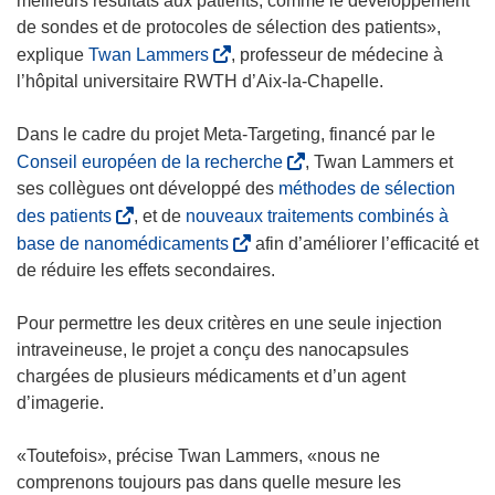
meilleurs résultats aux patients, comme le développement
de sondes et de protocoles de sélection des patients»,
(
explique
Twan Lammers
, professeur de médecine à
s
l’hôpital universitaire RWTH d’Aix-la-Chapelle.
’
o
Dans le cadre du projet Meta-Targeting, financé par le
u
(
Conseil européen de la recherche
, Twan Lammers et
v
s
ses collègues ont développé des
méthodes de sélection
r
’
(
des patients
, et de
nouveaux traitements combinés à
e
o
s
(
base de nanomédicaments
afin d’améliorer l’efficacité et
d
u
’
s
de réduire les effets secondaires.
a
v
o
’
n
r
u
o
Pour permettre les deux critères en une seule injection
s
e
v
u
intraveineuse, le projet a conçu des nanocapsules
u
d
r
v
chargées de plusieurs médicaments et d’un agent
n
a
e
r
d’imagerie.
e
n
d
e
n
s
a
d
«Toutefois», précise Twan Lammers, «nous ne
o
u
n
a
comprenons toujours pas dans quelle mesure les