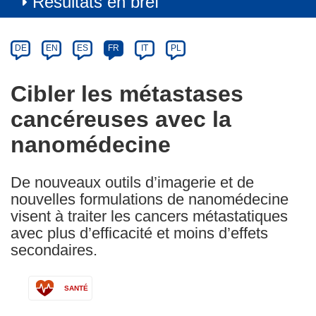
Résultats en bref
Article
Category
Article
DE
EN
ES
FR
IT
PL
available
in
Cibler les métastases
the
cancéreuses avec la
following
languages:
nanomédecine
De nouveaux outils d’imagerie et de
nouvelles formulations de nanomédecine
visent à traiter les cancers métastatiques
avec plus d’efficacité et moins d’effets
secondaires.
SANTÉ