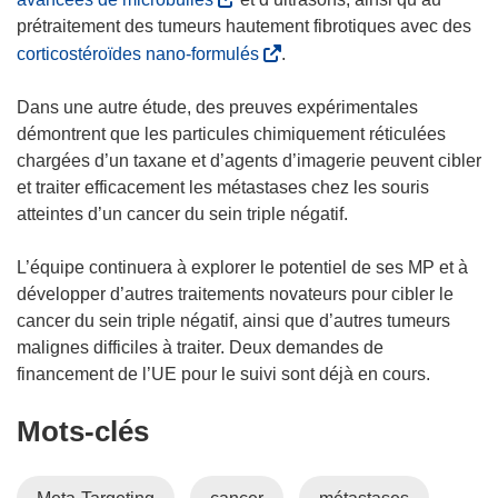
a
d
s
prétraitement des tumeurs hautement fibrotiques avec des
n
a
’
(
corticostéroïdes nano-formulés
.
s
n
o
s
u
s
u
’
Dans une autre étude, des preuves expérimentales
n
u
v
o
démontrent que les particules chimiquement réticulées
e
n
r
u
chargées d’un taxane et d’agents d’imagerie peuvent cibler
n
e
e
v
et traiter efficacement les métastases chez les souris
o
n
d
r
atteintes d’un cancer du sein triple négatif.
u
o
a
e
v
u
n
d
L’équipe continuera à explorer le potentiel de ses MP et à
e
v
s
a
développer d’autres traitements novateurs pour cibler le
l
e
u
n
cancer du sein triple négatif, ainsi que d’autres tumeurs
l
l
n
s
malignes difficiles à traiter. Deux demandes de
e
l
e
u
financement de l’UE pour le suivi sont déjà en cours.
f
e
n
n
e
f
Mots‑clés
o
e
n
e
u
n
ê
n
v
o