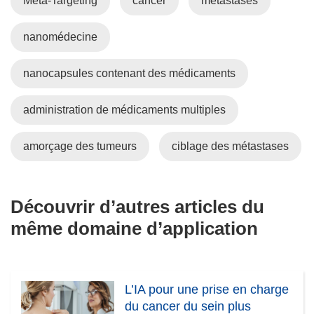
Meta-Targeting
cancer
métastases
t
ê
e
u
r
t
l
v
e
nanomédecine
r
l
e
)
e
e
l
)
f
l
nanocapsules contenant des médicaments
e
e
n
f
administration de médicaments multiples
ê
e
t
n
amorçage des tumeurs
ciblage des métastases
r
ê
e
t
)
r
Découvrir d’autres articles du
e
)
même domaine d’application
L’IA pour une prise en charge
du cancer du sein plus