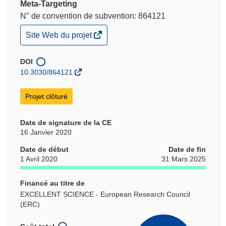
Meta-Targeting
N° de convention de subvention: 864121
(s’ouvre
Site Web du projet
dans
une
nouvelle
DOI
fenêtre)
10.3030/864121
Projet clôturé
Date de signature de la CE
16 Janvier 2020
Date de début
Date de fin
1 Avril 2020
31 Mars 2025
Financé au titre de
EXCELLENT SCIENCE - European Research Council
(ERC)