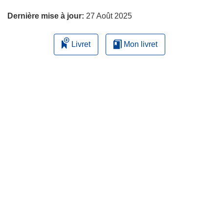
page
Dernière mise à jour:
27 Août 2025
Livret
Mon livret