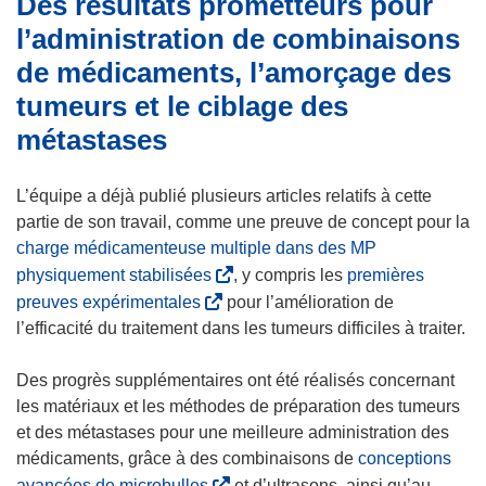
Des résultats prometteurs pour
l’administration de combinaisons
de médicaments, l’amorçage des
tumeurs et le ciblage des
métastases
L’équipe a déjà publié plusieurs articles relatifs à cette
partie de son travail, comme une preuve de concept pour la
charge médicamenteuse multiple dans des MP
(
physiquement stabilisées
, y compris les
premières
s
(
preuves expérimentales
pour l’amélioration de
’
s
l’efficacité du traitement dans les tumeurs difficiles à traiter.
o
’
u
o
Des progrès supplémentaires ont été réalisés concernant
v
u
les matériaux et les méthodes de préparation des tumeurs
r
v
et des métastases pour une meilleure administration des
e
r
médicaments, grâce à des combinaisons de
conceptions
d
e
(
avancées de microbulles
et d’ultrasons, ainsi qu’au