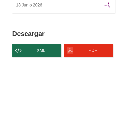
18 Junio 2026
Descargar
Descargar
el
contenido
XML
PDF
de
la
página