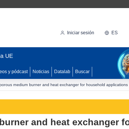
Iniciar sesión
ES
la UE
eos y pódcast
Noticias
Datalab
Buscar
orous medium burner and heat exchanger for household applications
urner and heat exchanger fo