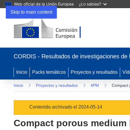
Web oficial de la Unión Europea
¿Lo sabías?
Skip to main content
(se
abrirá
CORDIS - Resultados de investigaciones de 
en
una
nueva
Inicio
Packs temáticos
Proyectos y resultados
Víd
ventana)
Inicio
Proyectos y resultados
4PM
Compact p
Contenido archivado el 2024-05-14
Compact porous medium b