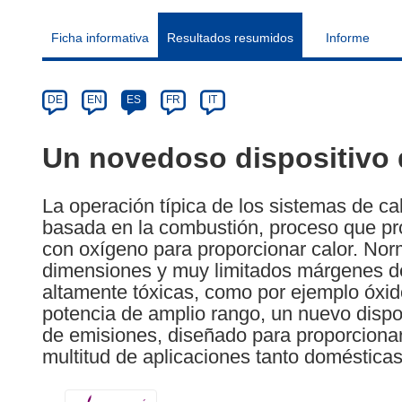
Ficha informativa
Resultados resumidos
Informe
Article
Category
Article
DE
EN
ES
FR
IT
available
in
Un novedoso dispositivo 
the
following
La operación típica de los sistemas de c
languages:
basada en la combustión, proceso que pro
con oxígeno para proporcionar calor. No
dimensiones y muy limitados márgenes de
altamente tóxicas, como por ejemplo óxid
potencia de amplio rango, un nuevo dispo
de emisiones, diseñado para proporcionar
multitud de aplicaciones tanto domésticas