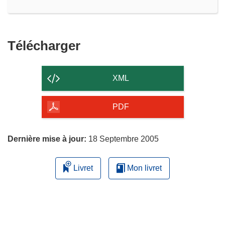
Télécharger
Télécharger
le
contenu
XML
de
la
PDF
page
Dernière mise à jour:
18 Septembre 2005
Livret
Mon livret