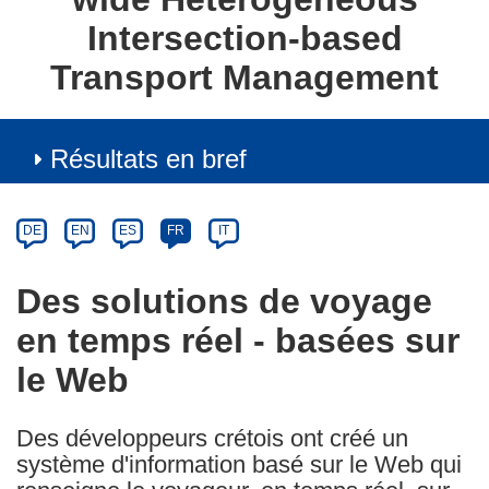
Intersection-based
Transport Management
Résultats en bref
Article
Category
Article
DE
EN
ES
FR
IT
available
in
Des solutions de voyage
the
en temps réel - basées sur
following
languages:
le Web
Des développeurs crétois ont créé un
système d'information basé sur le Web qui