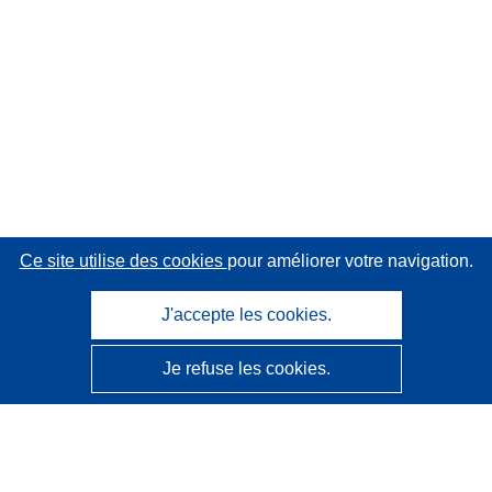
Ce site utilise des cookies
pour améliorer votre navigation.
J'accepte les cookies.
Je refuse les cookies.
CORDIS - Résultats de la recherche de l’UE
Ce site web est géré par l'
Office des publications de
l’Union européenne