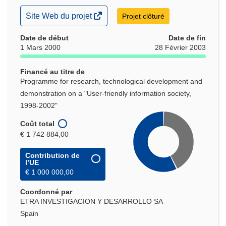
(s’ouvre
Site Web du projet
Projet clôturé
dans
une
Date de début
Date de fin
nouvelle
1 Mars 2000
28 Février 2003
fenêtre)
Financé au titre de
Programme for research, technological development and
demonstration on a "User-friendly information society,
1998-2002"
Coût total
€ 1 742 884,00
Contribution de
l’UE
€ 1 000 000,00
Coordonné par
ETRA INVESTIGACION Y DESARROLLO SA
Spain