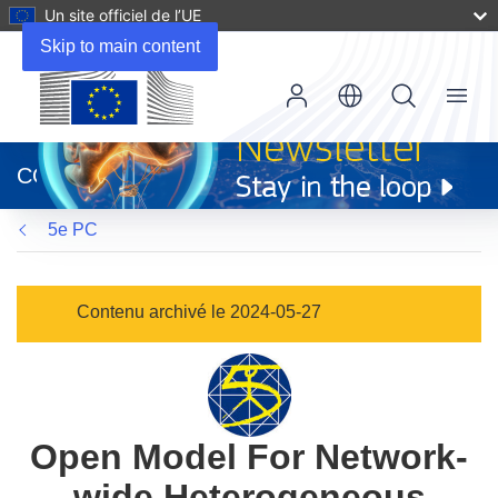
Un site officiel de l’UE
Skip to main content
Menu
(s’ouvre
dans
CORDIS
une
nouvelle
5e PC
fenêtre)
Contenu archivé le 2024-05-27
Open Model For Network-
wide Heterogeneous