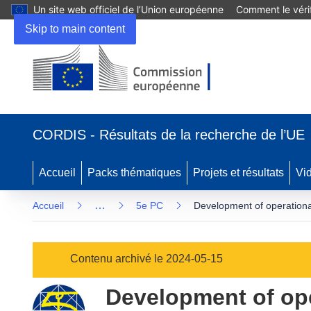
Un site web officiel de l’Union européenne
Comment le vérif
Skip to main content
(s’ouvre
dans
CORDIS - Résultats de la recherche de l’UE
une
nouvelle
fenêtre)
Accueil
Packs thématiques
Projets et résultats
Vi
…
Accueil
5e PC
Development of operational
Contenu archivé le 2024-05-15
Development of ope