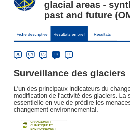
glacial areas - syn
past and future (
Fiche descriptive
Résultats en bref
Résultats
Article
Category
Article
DE
EN
ES
FR
IT
available
in
Surveillance des glaciers
the
following
L'un des principaux indicateurs du change
languages:
modification de l'activité des glaciers. La 
essentielle en vue de prédire les menaces
changement environnemental.
CHANGEMENT
CLIMATIQUE ET
ENVIRONNEMENT