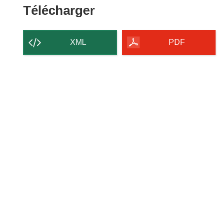
Télécharger
Télécharger
le
contenu
XML
PDF
de
la
page