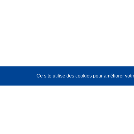
Ce site utilise des cookies
pour améliorer votr
CORDIS - Résultats de la recherche de l’UE
Ce site web est géré par l'
Office des publications de
l’Union européenne