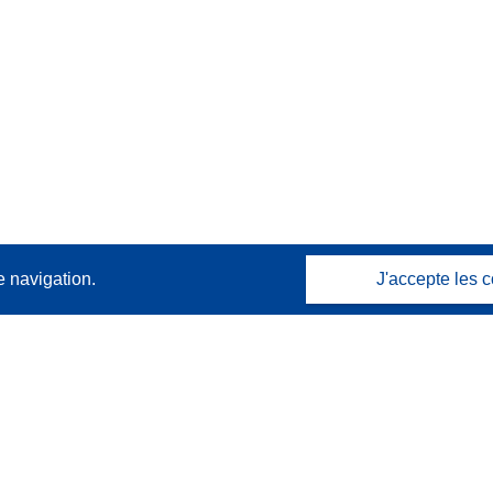
e navigation.
J'accepte les c
Contactez nous
Contacter notre Help Desk