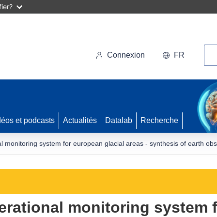
ier?
Rec
Connexion
FR
déos et podcasts
Actualités
Datalab
Recherche
 monitoring system for european glacial areas - synthesis of earth ob
rational monitoring system 