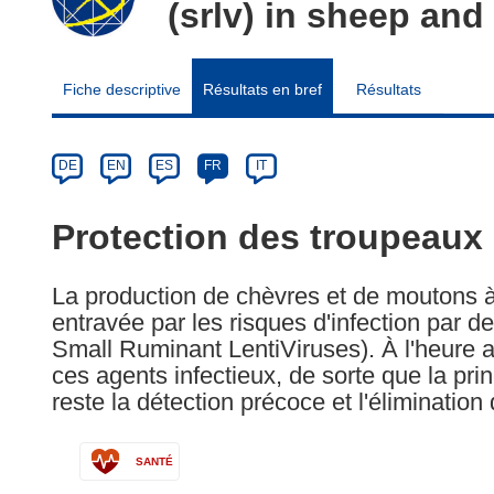
(srlv) in sheep and
Fiche descriptive
Résultats en bref
Résultats
Article
Category
Article
DE
EN
ES
FR
IT
available
in
Protection des troupeaux
the
following
La production de chèvres et de moutons à 
languages:
entravée par les risques d'infection par d
Small Ruminant LentiViruses). À l'heure ac
ces agents infectieux, de sorte que la pr
reste la détection précoce et l'éliminatio
SANTÉ