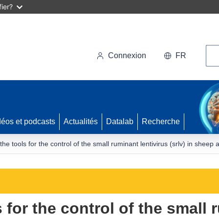
ier?
Rec
Connexion
FR
déos et podcasts
Actualités
Datalab
Recherche
he tools for the control of the small ruminant lentivirus (srlv) in sheep
 for the control of the small 