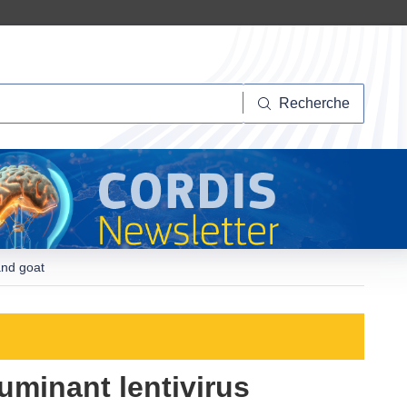
herche
Recherche
 and goat
ruminant lentivirus