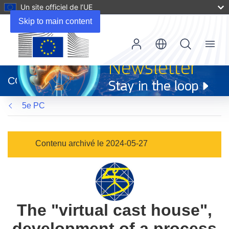
Un site officiel de l’UE
Skip to main content
Menu
(s’ouvre
dans
CORDIS
une
nouvelle
5e PC
fenêtre)
Contenu archivé le 2024-05-27
The "virtual cast house",
development of a process