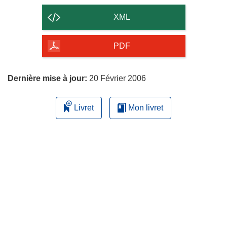
contenu
XML
de
la
PDF
page
Dernière mise à jour:
20 Février 2006
Livret
Mon livret