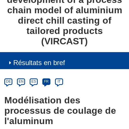
chain model of aluminium
direct chill casting of
tailored products
(VIRCAST)
Résultats en bref
Article
Category
Article
DE
EN
ES
FR
IT
available
in
Modélisation des
the
processus de coulage de
following
languages:
l'aluminum