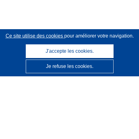
Ce site utilise des cookies
pour améliorer votre navigation.
J'accepte les cookies.
Je refuse les cookies.
CORDIS - Résultats de la recherche de l’UE
Ce site web est géré par l'
Office des publications de
l’Union européenne
Accessibilité
Classification semi-automatique des projets - Avis sur
l’explicabilité