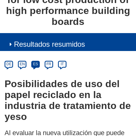
high performance building
boards
Resultados resumidos
Article
Category
Article
DE
EN
ES
FR
IT
available
in
Posibilidades de uso del
the
papel reciclado en la
following
languages:
industria de tratamiento de
yeso
Al evaluar la nueva utilización que puede