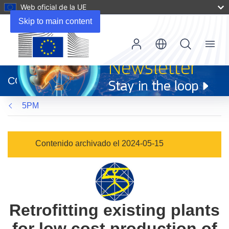
Web oficial de la UE
Skip to main content
Menu
(se
abrirá
CORDIS
en
una
5PM
nueva
ventana)
Contenido archivado el 2024-05-15
Retrofitting existing plants
for low cost production of