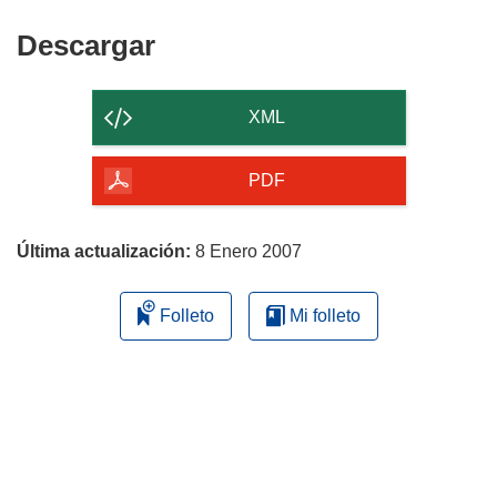
Descargar
Descargar
el
contenido
XML
de
la
PDF
página
Última actualización:
8 Enero 2007
Folleto
Mi folleto