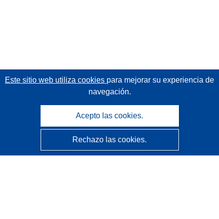
Este sitio web utiliza cookies
para mejorar su experiencia de
navegación.
Acepto las cookies.
Rechazo las cookies.
CORDIS - Resultados de investigaciones de la UE
La
Oficina de Publicaciones de la Unión Europea
gestiona este sitio web.
Accesibilidad