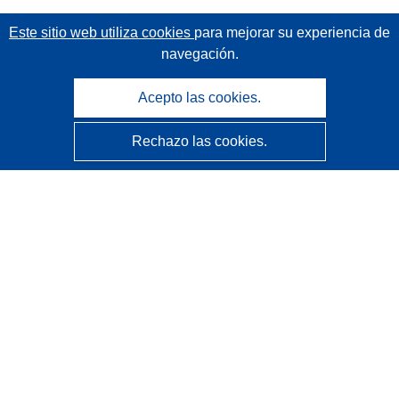
Este sitio web utiliza cookies
para mejorar su experiencia de
navegación.
Acepto las cookies.
Rechazo las cookies.
CORDIS - Resultados de investigaciones de la UE
La
Oficina de Publicaciones de la Unión Europea
gestiona este sitio web.
Accesibilidad
Clasificación semiautomática de proyectos - Declaración
de explicabilidad
Póngase en contacto