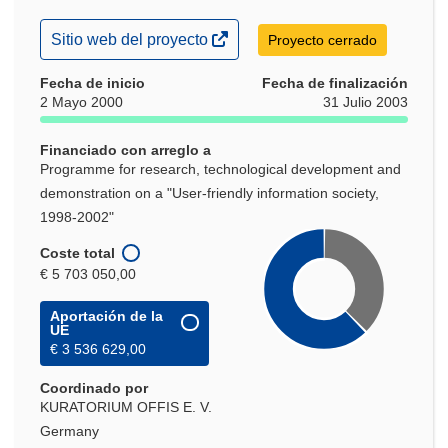
(se
Sitio web del proyecto
Proyecto cerrado
abrirá
en
Fecha de inicio
Fecha de finalización
una
2 Mayo 2000
31 Julio 2003
nueva
ventana)
Financiado con arreglo a
Programme for research, technological development and
demonstration on a "User-friendly information society,
1998-2002"
Coste total
€ 5 703 050,00
Aportación de la
UE
€ 3 536 629,00
Coordinado por
KURATORIUM OFFIS E. V.
Germany