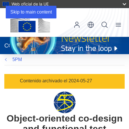
Web oficial de la UE
Skip to main content
Menu
(se
abrirá
CORDIS
en
una
5PM
nueva
ventana)
Contenido archivado el 2024-05-27
Object-oriented co-design
and functional test