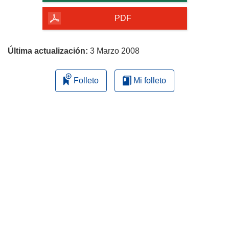
de
la
PDF
página
Última actualización:
3 Marzo 2008
Folleto
Mi folleto