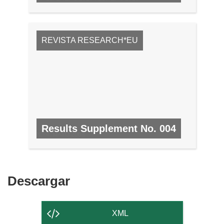
REVISTA RESEARCH*EU
Results Supplement No. 004
N.º 4, MAYO 2008
Descargar
Descargar
el
contenido
XML