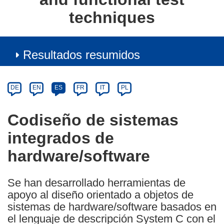
techniques
Resultados resumidos
Article
Category
Article
DE
EN
ES
FR
IT
PL
available
in
Codiseño de sistemas
the
integrados de
following
languages:
hardware/software
Se han desarrollado herramientas de
apoyo al diseño orientado a objetos de
sistemas de hardware/software basados en
el lenguaje de descripción System C con el