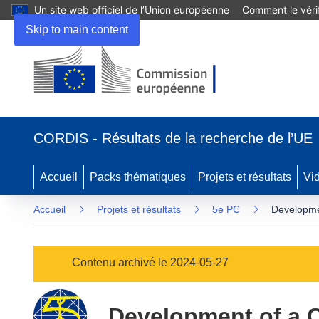
Un site web officiel de l’Union européenne
Comment le vérif
Skip to main content
(s’ouvre
dans
CORDIS - Résultats de la recherche de l’UE
une
nouvelle
fenêtre)
Accueil
Packs thématiques
Projets et résultats
Vi
Accueil
Projets et résultats
5e PC
Developme
Contenu archivé le 2024-05-27
Development of a 