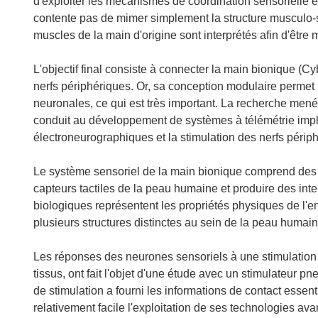
d'exploiter les mécanismes de coordination sensorielle et
contente pas de mimer simplement la structure musculo-s
muscles de la main d'origine sont interprétés afin d'êtr
L'objectif final consiste à connecter la main bionique (
nerfs périphériques. Or, sa conception modulaire permet l'
neuronales, ce qui est très important. La recherche mené
conduit au développement de systèmes à télémétrie impl
électroneurographiques et la stimulation des nerfs périp
Le système sensoriel de la main bionique comprend des 
capteurs tactiles de la peau humaine et produire des inter
biologiques représentent les propriétés physiques de l'e
plusieurs structures distinctes au sein de la peau humain
Les réponses des neurones sensoriels à une stimulation
tissus, ont fait l'objet d'une étude avec un stimulateur 
de stimulation a fourni les informations de contact essen
relativement facile l'exploitation de ses technologies ava