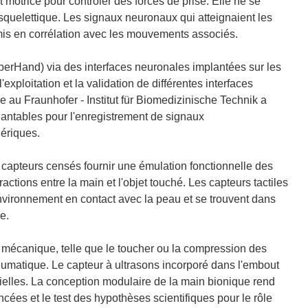
 motrice pour contrôler des forces de prise. Elle ne se
quelettique. Les signaux neuronaux qui atteignaient les
e mis en corrélation avec les mouvements associés.
CyberHand) via des interfaces neuronales implantées sur les
exploitation et la validation de différentes interfaces
e au Fraunhofer - Institut für Biomedizinische Technik a
antables pour l'enregistrement de signaux
hériques.
capteurs censés fournir une émulation fonctionnelle des
actions entre la main et l'objet touché. Les capteurs tactiles
nvironnement en contact avec la peau et se trouvent dans
e.
 mécanique, telle que le toucher ou la compression des
pneumatique. Le capteur à ultrasons incorporé dans l'embout
tielles. La conception modulaire de la main bionique rend
ncées et le test des hypothèses scientifiques pour le rôle