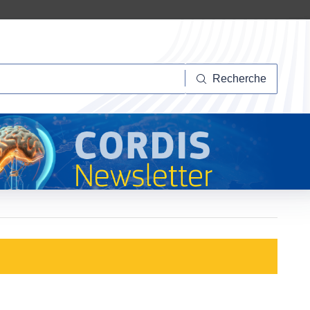
herche
Recherche