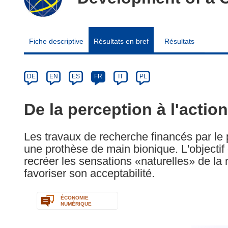
Fiche descriptive
Résultats en bref
Résultats
Article
Category
Article
DE
EN
ES
FR
IT
PL
available
in
De la perception à l'action
the
following
Les travaux de recherche financés par l
languages:
une prothèse de main bionique. L'objectif
recréer les sensations «naturelles» de l
favoriser son acceptabilité.
ÉCONOMIE
NUMÉRIQUE