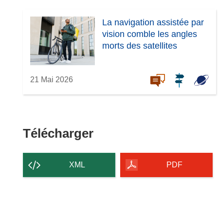
La navigation assistée par
vision comble les angles
morts des satellites
21 Mai 2026
Télécharger
Télécharger
le
contenu
XML
PDF
de
la
page