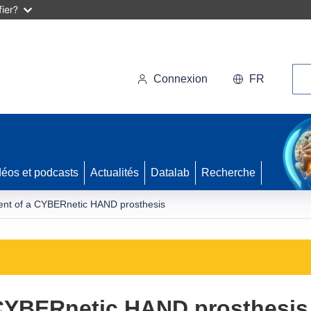
ier?
Rec
Connexion
FR
déos et podcasts
Actualités
Datalab
Recherche
nt of a CYBERnetic HAND prosthesis
CYBERnetic HAND prosthesis