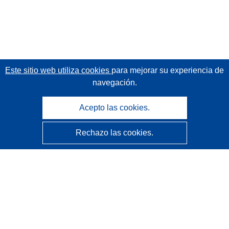
Este sitio web utiliza cookies
para mejorar su experiencia de
navegación.
Acepto las cookies.
Rechazo las cookies.
CORDIS - Resultados de investigaciones de la UE
La
Oficina de Publicaciones de la Unión Europea
gestiona este sitio web.
Accesibilidad