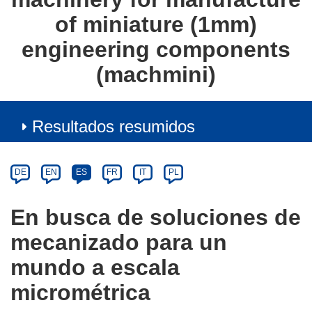
of miniature (1mm)
engineering components
(machmini)
Resultados resumidos
Article
Category
Article
DE
EN
ES
FR
IT
PL
available
in
En busca de soluciones de
the
mecanizado para un
following
languages:
mundo a escala
micrométrica