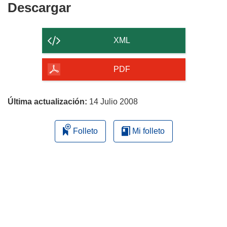
Descargar
Descargar
el
contenido
XML
de
la
PDF
página
Última actualización:
14 Julio 2008
Folleto
Mi folleto