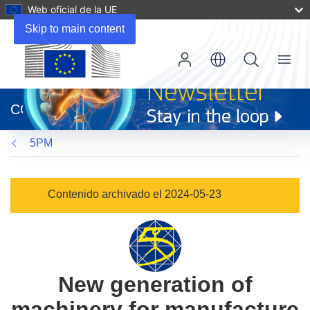
Web oficial de la UE
Skip to main content
Menu
(se
abrirá
CORDIS
en
una
5PM
nueva
ventana)
Contenido archivado el 2024-05-23
New generation of
machinery for manufacture