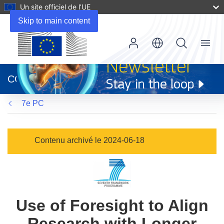
Un site officiel de l’UE
Skip to main content
Menu
(s’ouvre
dans
CORDIS
une
nouvelle
7e PC
fenêtre)
Contenu archivé le 2024-06-18
Use of Foresight to Align
Research with Longer