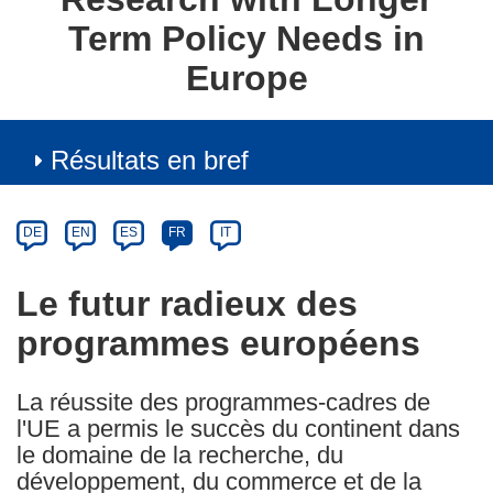
Term Policy Needs in
Europe
Résultats en bref
Article
Category
Article
DE
EN
ES
FR
IT
available
in
Le futur radieux des
the
programmes européens
following
languages:
La réussite des programmes-cadres de
l'UE a permis le succès du continent dans
le domaine de la recherche, du
développement, du commerce et de la