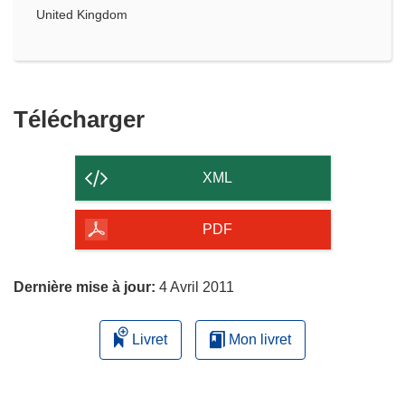
United Kingdom
Télécharger
Télécharger
le
contenu
XML
de
la
PDF
page
Dernière mise à jour:
4 Avril 2011
Livret
Mon livret