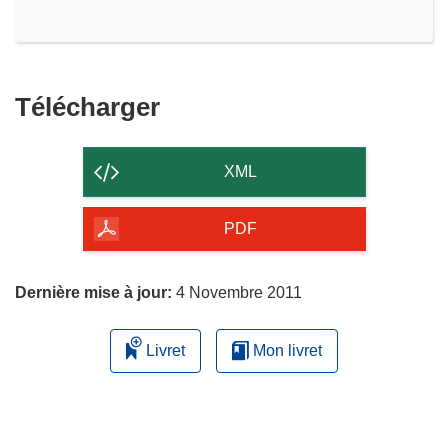
Télécharger
Télécharger
le
contenu
XML
de
la
PDF
page
Dernière mise à jour:
4 Novembre 2011
Livret
Mon livret