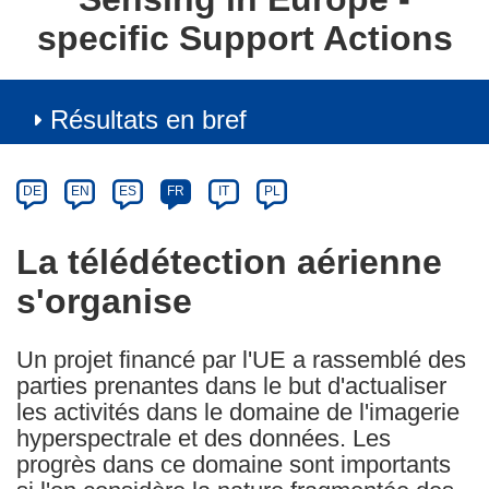
specific Support Actions
Résultats en bref
Article
Category
Article
DE
EN
ES
FR
IT
PL
available
in
La télédétection aérienne
the
s'organise
following
languages:
Un projet financé par l'UE a rassemblé des
parties prenantes dans le but d'actualiser
les activités dans le domaine de l'imagerie
hyperspectrale et des données. Les
progrès dans ce domaine sont importants