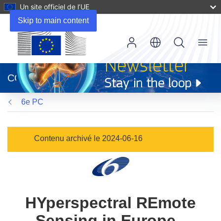
Un site officiel de l’UE
Skip to main content
Menu
(s’ouvre
dans
CORDIS
une
nouvelle
6e PC
fenêtre)
Contenu archivé le 2024-06-16
HYperspectral REmote
Sensing in Europe -