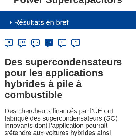
Résultats en bref
Article
Category
Article
DE
EN
ES
FR
IT
PL
available
in
Des supercondensateurs
the
pour les applications
following
languages:
hybrides à pile à
combustible
Des chercheurs financés par l'UE ont
fabriqué des supercondensateurs (SC)
innovants dont l'application pourrait
s'étendre aux voitures hybrides ainsi