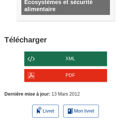
Écosystèmes et sécurité
alimentaire
Nº 12, MAI 2012
Télécharger
Télécharger
le
contenu
XML
de
la
PDF
page
Dernière mise à jour:
13 Mars 2012
Livret
Mon livret