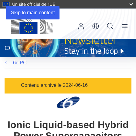
Un site officiel de l’UE
Skip to main content
Menu
(s’ouvre
dans
CORDIS
une
nouvelle
6e PC
fenêtre)
Contenu archivé le 2024-06-16
Ionic Liquid-based Hybrid
Power Supercapacitors