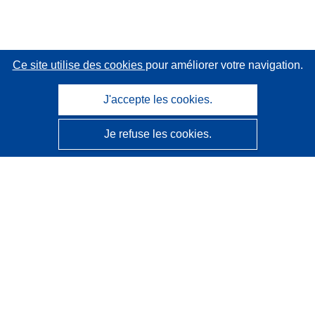
Ce site utilise des cookies
pour améliorer votre navigation.
J'accepte les cookies.
Je refuse les cookies.
CORDIS - Résultats de la recherche de l’UE
Ce site web est géré par l'
Office des publications de
l’Union européenne
Accessibilité
Classification semi-automatique des projets - Avis sur
l’explicabilité