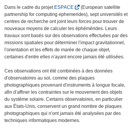
(
Dans le cadre du projet
ESPACE
(European satellite
s
partnership for computing ephemerides), sept universités et
’
centres de recherche ont joint leurs forces pour trouver de
o
nouveaux moyens de calculer les éphémérides. Leurs
u
travaux sont basés sur des observations effectuées par des
v
missions spatiales pour déterminer l'impact gravitationnel,
r
l'orientation et les effets de marée de chaque objet,
e
certaines d'entre elles n'ayant encore jamais été utilisées.
d
a
Ces observations ont été combinées à des données
n
d'observatoires au sol, comme des plaques
s
photographiques provenant d'instruments à longue focale,
u
afin d'affiner les contraintes sur le mouvement des objets
n
du système solaire. Certains observatoires, en particulier
e
aux États-Unis, conservent un grand nombre de plaques
n
photographiques qui n'ont jamais été analysées par des
o
techniques informatiques modernes.
u