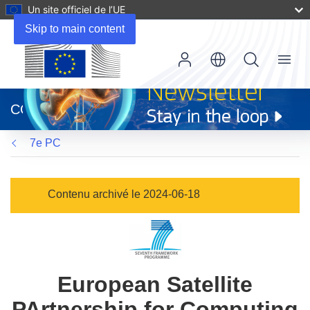
Un site officiel de l’UE
Skip to main content
Menu
(s’ouvre
dans
CORDIS
une
nouvelle
7e PC
fenêtre)
Contenu archivé le 2024-06-18
European Satellite
PArtnership for Computing