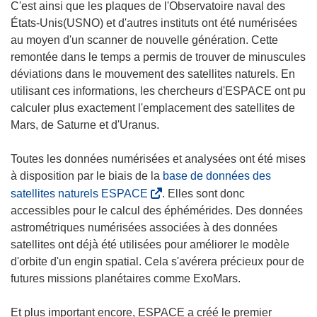
v
C'est ainsi que les plaques de l'Observatoire naval des
e
États-Unis(USNO) et d'autres instituts ont été numérisées
l
au moyen d'un scanner de nouvelle génération. Cette
l
remontée dans le temps a permis de trouver de minuscules
e
déviations dans le mouvement des satellites naturels. En
f
utilisant ces informations, les chercheurs d'ESPACE ont pu
e
calculer plus exactement l'emplacement des satellites de
n
Mars, de Saturne et d'Uranus.
ê
t
Toutes les données numérisées et analysées ont été mises
r
à disposition par le biais de la
base de données des
e
(
satellites naturels ESPACE
. Elles sont donc
)
s
accessibles pour le calcul des éphémérides. Des données
’
astrométriques numérisées associées à des données
o
satellites ont déjà été utilisées pour améliorer le modèle
u
d'orbite d'un engin spatial. Cela s'avérera précieux pour de
v
futures missions planétaires comme ExoMars.
r
e
Et plus important encore, ESPACE a créé le premier