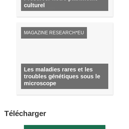
culturel
Nº 49, FÉVRIER 2016
MAGAZINE RESEARCH*EU
Les maladies rares et les
troubles génétiques sous le
microscope
Nº 22, MAI 2013
Télécharger
Télécharger
le