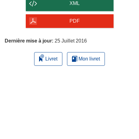
contenu
XML
de
la
PDF
page
Dernière mise à jour:
25 Juillet 2016
Livret
Mon livret