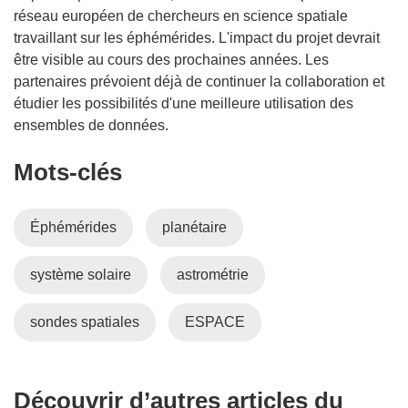
d
réseau européen de chercheurs en science spatiale
a
travaillant sur les éphémérides. L'impact du projet devrait
n
être visible au cours des prochaines années. Les
s
partenaires prévoient déjà de continuer la collaboration et
u
étudier les possibilités d'une meilleure utilisation des
n
ensembles de données.
e
Mots‑clés
n
o
u
Éphémérides
planétaire
v
e
système solaire
astrométrie
l
l
e
sondes spatiales
ESPACE
f
e
n
Découvrir d’autres articles du
ê