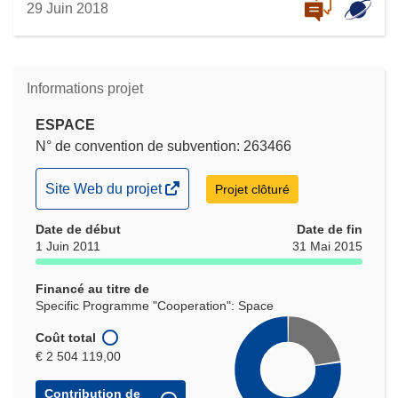
29 Juin 2018
Informations projet
ESPACE
N° de convention de subvention: 263466
(s’ouvre
Site Web du projet
Projet clôturé
dans
Date de début
une
Date de fin
1 Juin 2011
31 Mai 2015
nouvelle
fenêtre)
Financé au titre de
Specific Programme "Cooperation": Space
Coût total
€ 2 504 119,00
Contribution de