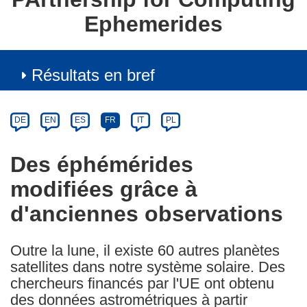
Ephemerides
Résultats en bref
Article
Category
Article
DE
EN
ES
FR
IT
PL
available
in
Des éphémérides
the
modifiées grâce à
following
languages:
d'anciennes observations
Outre la lune, il existe 60 autres planètes
satellites dans notre système solaire. Des
chercheurs financés par l'UE ont obtenu
des données astrométriques à partir