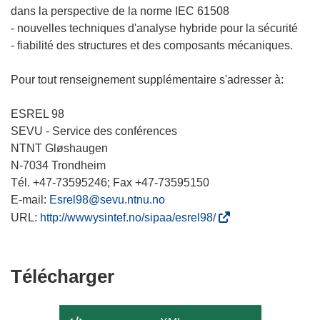
dans la perspective de la norme IEC 61508
- nouvelles techniques d'analyse hybride pour la sécurité
- fiabilité des structures et des composants mécaniques.
Pour tout renseignement supplémentaire s'adresser à:
ESREL 98
SEVU - Service des conférences
NTNT Gløshaugen
N-7034 Trondheim
Tél. +47-73595246; Fax +47-73595150
E-mail:
Esrel98@sevu.ntnu.no
(
URL:
http://wwwysintef.no/sipaa/esrel98/
s
’
o
Télécharger
Télécharger
u
le
v
r