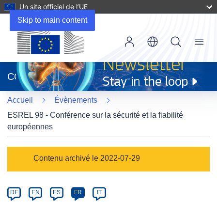
Un site officiel de l’UE
Skip to main content
Menu
(s’ouvre
dans
CORDIS
une
nouvelle
Accueil
Évènements
fenêtre)
ESREL 98 - Conférence sur la sécurité et la fiabilité
européennes
Event
Contenu archivé le 2022-07-29
category
Article
DE
EN
ES
FR
IT
available
in