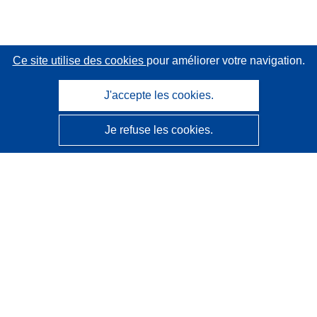
Ce site utilise des cookies
pour améliorer votre navigation.
J'accepte les cookies.
Je refuse les cookies.
CORDIS - Résultats de la recherche de l’UE
Ce site web est géré par l'
Office des publications de
l’Union européenne
Accessibilité
Classification semi-automatique des projets - Avis sur
l’explicabilité