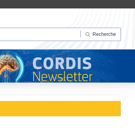
herche
Recherche