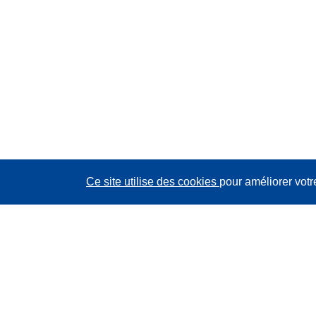
Ce site utilise des cookies
pour améliorer votr
CORDIS - Résultats de la recherche de l’UE
Ce site web est géré par l'
Office des publications de