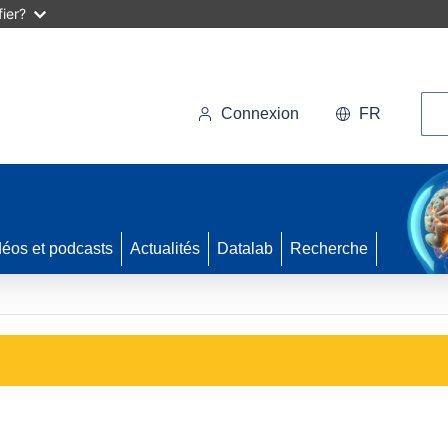
ier?
Rec
Connexion
FR
déos et podcasts
Actualités
Datalab
Recherche