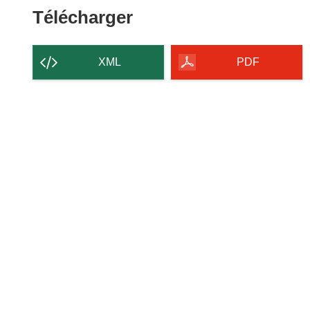
Télécharger
Télécharger
le
contenu
XML
PDF
de
la
page