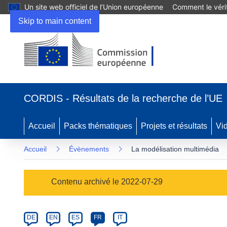
Un site web officiel de l’Union européenne
Comment le vérif
Skip to main content
(s’ouvre
dans
CORDIS - Résultats de la recherche de l’UE
une
nouvelle
fenêtre)
Accueil
Packs thématiques
Projets et résultats
Vi
Accueil
Évènements
La modélisation multimédia
Event
Contenu archivé le 2022-07-29
category
Article
DE
EN
ES
FR
IT