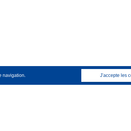
e navigation.
J'accepte les c
Contactez nous
Contacter notre Help Desk