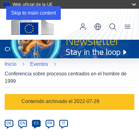
Web oficial de la UE
Skip to main content
Menu
(se
abrirá
CORDIS
en
una
Inicio
Eventos
nueva
ventana)
Conferencia sobre procesos centrados en el hombre de
1999
Event
Contenido archivado el 2022-07-29
category
Article
DE
EN
ES
FR
IT
available
in