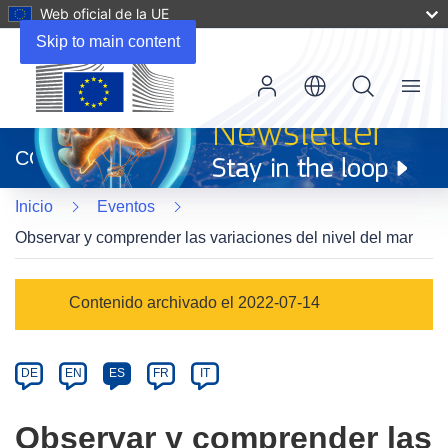
Web oficial de la UE
Skip to main content
Menu
(se
abrirá
CORDIS
en
una
Inicio
Eventos
nueva
ventana)
Observar y comprender las variaciones del nivel del mar
Event
Contenido archivado el 2022-07-14
category
Article
DE
EN
ES
FR
IT
available
in
Observar y comprender las
the