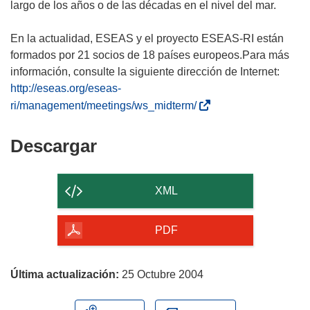
largo de los años o de las décadas en el nivel del mar.
En la actualidad, ESEAS y el proyecto ESEAS-RI están
formados por 21 socios de 18 países europeos.Para más
información, consulte la siguiente dirección de Internet:
http://eseas.org/eseas-
(
ri/management/meetings/ws_midterm/
s
e
Descargar
Descargar
a
el
b
contenido
r
XML
i
de
r
la
PDF
á
página
e
n
Última actualización:
25 Octubre 2004
u
n