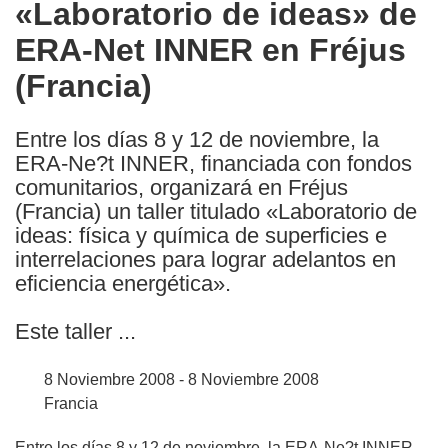
«Laboratorio de ideas» de
the
ERA-Net INNER en Fréjus
following
languages:
(Francia)
Entre los días 8 y 12 de noviembre, la
ERA-Ne?t INNER, financiada con fondos
comunitarios, organizará en Fréjus
(Francia) un taller titulado «Laboratorio de
ideas: física y química de superficies e
interrelaciones para lograr adelantos en
eficiencia energética».
Este taller ...
8 Noviembre 2008 - 8 Noviembre 2008
Francia
Entre los días 8 y 12 de noviembre, la ERA-Ne?t INNER,