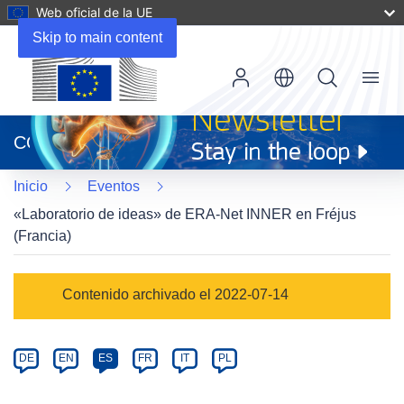
Web oficial de la UE
Skip to main content
Menu
(se
abrirá
CORDIS
en
una
Inicio
Eventos
nueva
ventana)
«Laboratorio de ideas» de ERA-Net INNER en Fréjus
(Francia)
Event
Contenido archivado el 2022-07-14
category
Article
DE
EN
ES
FR
IT
PL
available
in