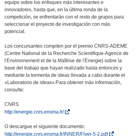
equipo sobre los enfoques más interesantes e
innovadores, hasta que, en la última ronda de la
competición, se enfrentarán con el resto de grupos para
seleccionar el proyecto de investigación con más
potencial.
Los concursantes compiten por el premio CNRS-ADEME
(Centre National de la Recherche Scientifique-Agence de
l'Environnement et de la Maîtrise de l'Energie) sobre la
base del trabajo que hayan realizado hasta entonces y
mediante la tormenta de ideas llevada a cabo durante el
«Laboratorio de ideas».Para obtener más información,
consulte:
CNRS
(
http://energie.cnrs.ensma.fr/
s
e
O descargue el siguiente documento:
a
(
http://energie.cnrs.ensma.fr/INNER/Flyer-5-2.pdf