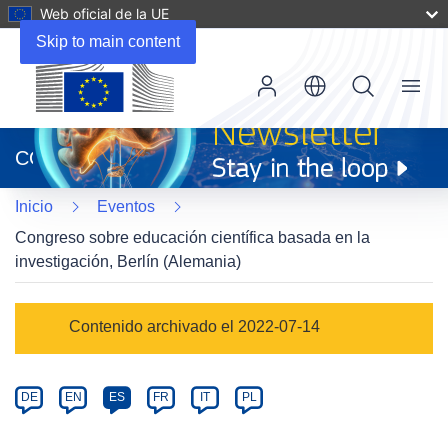
Web oficial de la UE
Skip to main content
Menu
(se
abrirá
CORDIS
en
una
Inicio
Eventos
nueva
ventana)
Congreso sobre educación científica basada en la
investigación, Berlín (Alemania)
Event
Contenido archivado el 2022-07-14
category
Article
DE
EN
ES
FR
IT
PL
available
in