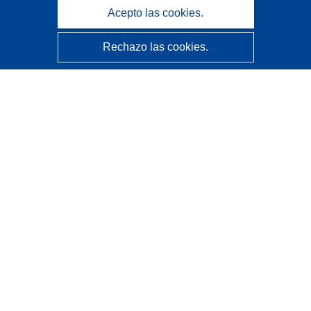
Acepto las cookies.
Rechazo las cookies.
CORDIS - Resultados de investigaciones de la UE
La
Oficina de Publicaciones de la Unión Europea
gestiona este sitio web.
Accesibilidad
Clasificación semiautomática de proyectos - Declaración
de explicabilidad
Póngase en contacto
Contacto con Help Desk
Preguntas más frecuentes
(y sus respuestas)