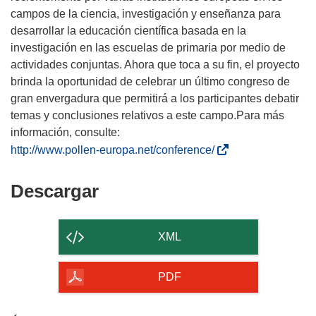
campos de la ciencia, investigación y enseñanza para
desarrollar la educación científica basada en la
investigación en las escuelas de primaria por medio de
actividades conjuntas. Ahora que toca a su fin, el proyecto
brinda la oportunidad de celebrar un último congreso de
gran envergadura que permitirá a los participantes debatir
temas y conclusiones relativos a este campo.Para más
información, consulte:
(
http://www.pollen-europa.net/conference/
s
e
Descargar
Descargar
a
el
b
contenido
r
XML
i
de
r
la
PDF
á
página
e